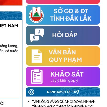
HỘI KHUYẾN HỌC TỈNH TỔ CHỨC HỘI
NGHỊ LẦN THỨ HAI VỀ CÔNG TÁC KHUYẾN
HỌC ĐẦU NĂM 2026 THÀNH CÔNG TỐT
IỆT NAM
ĐẸP
(19/03/2026)
tăng lương,
TỔ CHỨC THÀNH CÔNG HỘI NGHỊ
KHUYẾN HỌC VÀ TRAO HỌC BỔNG ĐẦU
iên; cả nước
NĂM 2026 KHU VỰC PHÍA ĐÔNG TỈNH
(06/03/2026)
ĐẠI HỘI ĐẠI BIỂU HỘI KHUYẾN HỌC TỈNH
ĐẮK LẮK LẦN THỨ I, NHIỆM KỲ 2026 – 2031
ĐÃ THÀNH CÔNG RẤT TỐT ĐẸP
(22/06/2026)
DANH SÁCH TÀI TRỢ
THÁNG NĂM, NHIỀU HKH CẤP XÃ ĐÃ TỔ
ỚI
TẤM LÒNG VÀNG CỦA HỘI DOANH NHÂN
CHỨC THÀNH CÔNG ĐẠI HỘI LẦN THỨ
TỈNH ĐỐI VỚI CÔNG TÁC KHUYẾN HỌC,