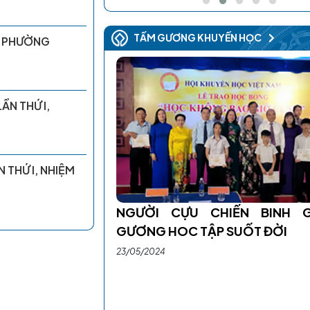
TẤM GƯƠNG KHUYẾN HỌC
Ã, PHƯỜNG
ẦN THỨ I,
‹
 THỨ I, NHIỆM
NGƯỜI CỰU CHIẾN BINH G
GƯƠNG HOC TẬP SUỐT ĐỜI
 “HỌC KHÔNG BAO
23/05/2024
T CAO NGUYÊN