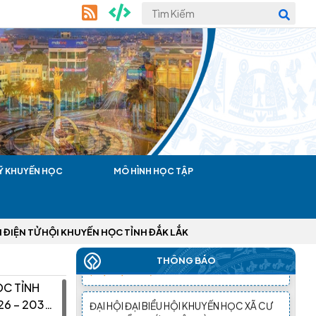
ĐẠI HỘI ĐẠI BIỂU HỘI KHUYẾN HỌC TỈNH
ĐẮK LẮK LẦN THỨ I, NHIỆM KỲ 2026 – 2031
ĐÃ THÀNH CÔNG RẤT TỐT ĐẸP
(22/06/2026)
THÁNG NĂM, NHIỀU HKH CẤP XÃ ĐÃ TỔ
CHỨC THÀNH CÔNG ĐẠI HỘI LẦN THỨ
NHẤT, NHIỆM KỲ 2026 - 2031
(28/05/2026)
Ỹ KHUYẾN HỌC
MÔ HÌNH HỌC TẬP
TIN NHANH ĐẠI HỘI ĐẠI BIỂU HỘI KHUYẾN
HỌC XÃ, PHƯỜNG THÁNG 4 NĂM 2026
(24/04/2026)
ẾN HỌC TỈNH ĐẮK LẮK
ĐẠI HỘI ĐẠI BIỂU HỘI KHUYẾN HỌC XÃ CƯ
THÔNG BÁO
M'GAR LẦN THỨ I, NHIỆM KỲ 2026–2031
ỌC TỈNH
THÀNH CÔNG TỐT ĐẸP
(09/04/2026)