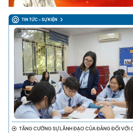
TIN TỨC – SỰ KIỆN
TĂNG CƯỜNG SỰ LÃNH ĐẠO CỦA ĐẢNG ĐỐI VỚI 