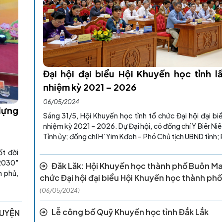
Đại hội đại biểu Hội Khuyến học tỉnh l
nhiệm kỳ 2021 – 2026
06/05/2024
dựng
Sáng 31/5, Hội Khuyến học tỉnh tổ chức Đại hội đại biể
nhiệm kỳ 2021 – 2026. Dự Đại hội, có đồng chí Y Biêr Niê 
Tỉnh ủy; đồng chí H’ Yim Kđoh - Phó Chủ tịch UBND tỉnh;
ốt đời
-2030"
Đăk Lăk: Hội Khuyến học thành phố Buôn Ma
h phủ,
chức Đại hội đại biểu Hội Khuyến học thành phố 
(06/05/2024)
Lễ công bố Quỹ Khuyến học tỉnh Đắk Lắk
HUYỆN
(06/05/2024)