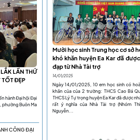
‹
Mười học sinh Trung học cơ sở 
khó khăn huyện Ea Kar đã được
đạp từ Nhà Tài trợ
K LẮK ĐÓNG GÓP
 LẮK LẦN THỨ
14/01/2025
ÔNG TÁC KHUYẾN
T TỐT ĐẸP
Ngày 14/01/2025, 10 em học sinh có ho
khăn của của 2 trường: THCS Cao Bá Q
THCS Lý Tự trọng huyện Ea Kar đã được nh
n hành Đại hội Đại
rất ý nghĩa của Nhà Tài trợ (Nhóm Th
nh, phường Buôn Ma
h Đắk Lắk đã tổ chức Đại
Nguyễn...
025-2028. Đây là lần đầu
Lắk tổ chức đại hội, góp
thế mới của...
ÀNH CÔNG ĐẠI