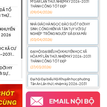
NHÀ GIÁO HÀ NGỌC ĐÀO SUỐT ĐỜI HY
 ĐÃ TỔ
SINH, CỐNG HIẾN VÀ TẬN TỤY VỚI SỰ
NGHIỆP ‘TRÔNG NGƯỜI” ĐÃ ĐI XA MÃI
(03/04/2026)
I KHUYẾN
 2026
ĐẠI HỘI ĐẠI BIỂU HỘI KHUYẾN HỌC XÃ
HÒA MỸ LẦN THỨ I, NHIỆM KỲ 2026-2031
THÀNH CÔNG TỐT ĐẸP
ỌC XÃ CƯ
(27/03/2026)
6–2031
Đại hội Đại biểu Hội Khuyến học phường
ĐỜI HY
Tân An Lần thứ I, nhiệm kỳ 2026-2031
thành công tốt đẹp
A MÃI
(25/03/2026)
ỌC XÃ
Đại hội Đại biểu Hội Khuyến học xã Ea Rốk
lần thứ nhất, nhiệm kỳ 2026-2031 thành
công tốt đẹp
(24/03/2026)