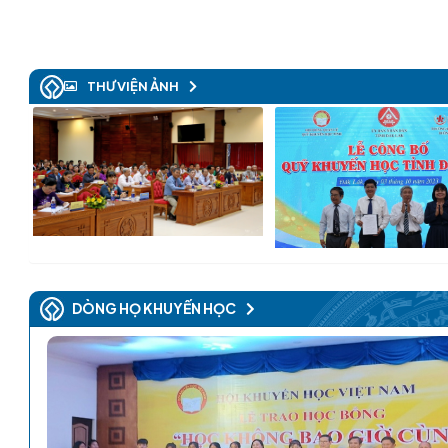
THƯ VIỆN ẢNH
DÒNG HỌ KHUYẾN HỌC