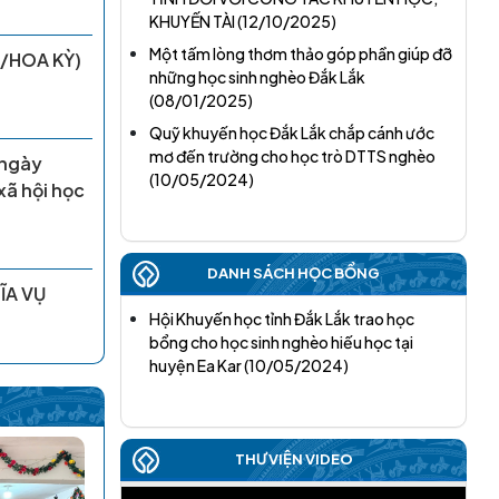
NHẤT, NHIỆM KỲ 2026 - 2031
KHUYẾN TÀI
(12/10/2025)
(28/05/2026)
/HOA KỲ)
Một tấm lòng thơm thảo góp phần giúp đỡ
những học sinh nghèo Đắk Lắk
TIN NHANH ĐẠI HỘI ĐẠI BIỂU HỘI KHUYẾN
(08/01/2025)
HỌC XÃ, PHƯỜNG THÁNG 4 NĂM 2026
Quỹ khuyến học Đắk Lắk chắp cánh ước
(24/04/2026)
 ngày
mơ đến trường cho học trò DTTS nghèo
xã hội học
(10/05/2024)
ĐẠI HỘI ĐẠI BIỂU HỘI KHUYẾN HỌC XÃ CƯ
M'GAR LẦN THỨ I, NHIỆM KỲ 2026–2031
THÀNH CÔNG TỐT ĐẸP
(09/04/2026)
DANH SÁCH HỌC BỔNG
ĨA VỤ
Hội Khuyến học tỉnh Đắk Lắk trao học
NHÀ GIÁO HÀ NGỌC ĐÀO SUỐT ĐỜI HY
bổng cho học sinh nghèo hiếu học tại
SINH, CỐNG HIẾN VÀ TẬN TỤY VỚI SỰ
huyện Ea Kar
(10/05/2024)
NGHIỆP ‘TRÔNG NGƯỜI” ĐÃ ĐI XA MÃI
(03/04/2026)
ĐẠI HỘI ĐẠI BIỂU HỘI KHUYẾN HỌC XÃ
THƯ VIỆN VIDEO
HÒA MỸ LẦN THỨ I, NHIỆM KỲ 2026-2031