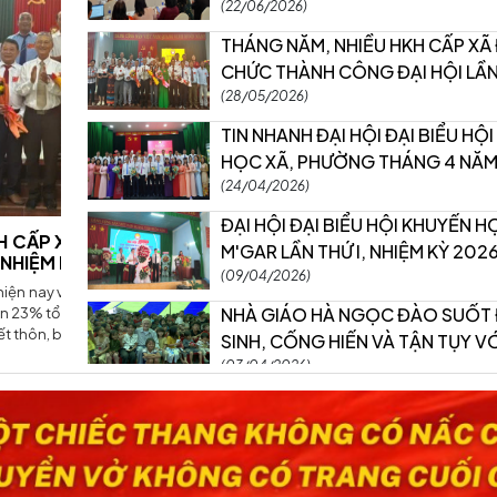
ĐÃ THÀNH CÔNG RẤT TỐT ĐẸP
(22/06/2026)
THÁNG NĂM, NHIỀU HKH CẤP XÃ
CHỨC THÀNH CÔNG ĐẠI HỘI LẦN THỨ
NHẤT, NHIỆM KỲ 2026 - 2031
(28/05/2026)
TIN NHANH ĐẠI HỘI ĐẠI BIỂU HỘ
HỌC XÃ, PHƯỜNG THÁNG 4 NĂM
(24/04/2026)
ĐẠI HỘI ĐẠI BIỂU HỘI KHUYẾN H
H CÔNG
M'GAR LẦN THỨ I, NHIỆM KỲ 202
026)
THÀNH CÔNG TỐT ĐẸP
(09/04/2026)
ường, với
NHÀ GIÁO HÀ NGỌC ĐÀO SUỐT 
hơn 4.000
SINH, CỐNG HIẾN VÀ TẬN TỤY VỚI SỰ
NGHIỆP ‘TRÔNG NGƯỜI” ĐÃ ĐI X
(03/04/2026)
ĐẠI HỘI ĐẠI BIỂU HỘI KHUYẾN H
HÒA MỸ LẦN THỨ I, NHIỆM KỲ 2026-2031
THÀNH CÔNG TỐT ĐẸP
(27/03/2026)