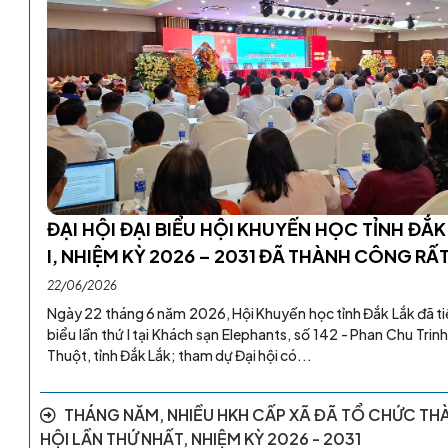
h Hòa - huyện Cư Kuin hưởng
HỘI GOLF TỈNH ĐẮ
ĐẠI HỘI ĐẠI BIỂU HỘI KHUYẾN HỌC TỈNH ĐẮK
rào khuyến học, khuyến tài,
THIẾT THỰC VÀO C
I, NHIỆM KỲ 2026 – 2031 ĐÃ THÀNH CÔNG RẤ
 đời
HỌC, KHUYẾN TÀI
22/06/2026
Ngày 22 tháng 6 năm 2026, Hội Khuyến học tỉnh Đắk Lắk đã tiế
02/07/2025
biểu lần thứ I tại Khách sạn Elephants, số 142 - Phan Chu Tri
a được thành lập năm 1956, tại thôn 3
Ngày 02/7/2025, Hội Golf tỉn
Thuột, tỉnh Đắk Lắk; tham dự Đại hội có...
 Cư Kuin, Tỉnh Đăk Lăk. Linh mục tiền
hội lần thứ nhất, nhiệm kỳ 2
h Hòa là Gio An Bao Ti Xi ta Phan Xuân
tiên môn thể thao này ở Đắk 
 Phan Xuân Bang là các...
phần tạo ra phong trào và khí 
THÁNG NĂM, NHIỀU HKH CẤP XÃ ĐÃ TỔ CHỨC TH
HỘI LẦN THỨ NHẤT, NHIỆM KỲ 2026 - 2031