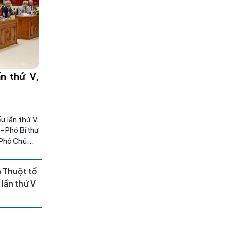
ần thứ V,
u lần thứ V,
- Phó Bí thư
 Phó Chủ...
 Thuột tổ
lần thứ V