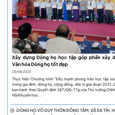
Xây dựng Dòng họ học tập góp phần xây 
Văn hóa Dòng họ tốt đẹp
05/08/2024
Thực hiện Chương trình "Đẩy mạnh phong trào học tập su
trong gia đình, dòng họ, cộng đồng, đơn vị giai đoạn 2021
ban hành theo Quyết định 387/QĐ-TTg của Thủ tướng Chín
Hội Khuyến học...
DÒNG HỌ VÕ DUY THÔN ĐỒNG TÂM, XÃ EA TÍH, 
EA KAR, CHĂM LO VIỆC HỌC KHÔNG NGỪNG