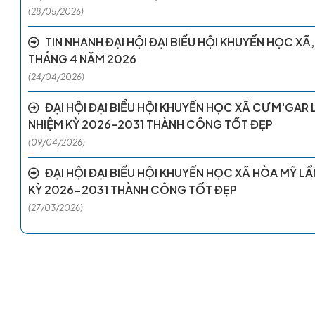
(28/05/2026)
TIN NHANH ĐẠI HỘI ĐẠI BIỂU HỘI KHUYẾN HỌC X
THÁNG 4 NĂM 2026
(24/04/2026)
ĐẠI HỘI ĐẠI BIỂU HỘI KHUYẾN HỌC XÃ CƯ M'GAR L
NHIỆM KỲ 2026–2031 THÀNH CÔNG TỐT ĐẸP
(09/04/2026)
ĐẠI HỘI ĐẠI BIỂU HỘI KHUYẾN HỌC XÃ HÒA MỸ LẦN
KỲ 2026-2031 THÀNH CÔNG TỐT ĐẸP
Quỹ Khuyến học tỉnh Đắk Lắk
(27/03/2026)
trường Đại học Y Dược Buôn Ma Thuột,
CÓ MỘT ĐIỂN HÌNH
tỉnh Đắk Lắk tổ chức Lễ công bố Quỹ
 Đắk Lắk. Đến dự buổi lễ có bà H’Yim
GIỜ CÙNG” TRÊN ĐẤ
ch UBND tỉnh Đắk Lắk; lãnh...
28/05/2024