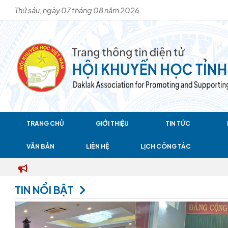
Thứ sáu, ngày 07 tháng 08 năm 2026
TRANG CHỦ
GIỚI THIỆU
TIN TỨC
VĂN BẢN
LIÊN HỆ
LỊCH CÔNG TÁC
TIN NỔI BẬT