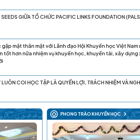
SEEDS GIỮA TỔ CHỨC PACIFIC LINKS FOUNDATION (PALS
ộc gặp mặt thân mật với Lãnh đạo Hội Khuyến học Việt Nam
n tốt hơn nữa nhiệm vụ khuyến học, khuyến tài, xây dựng 
ới
LUÔN COI HỌC TẬP LÀ QUYỀN LỢI, TRÁCH NHIỆM VÀ NGH
PHONG TRÀO KHUYẾN HỌC