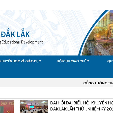
KHUYẾN HỌC VÀ GIÁO DỤC
HỘI CỰU GIÁO CHỨC
QU
CỔNG THÔNG TIN ĐIỆN TỬ HỘI KHUY
ĐẠI HỘI ĐẠI BIỂU HỘI KHUYẾN H
ĐẮK LẮK LẦN THỨ I, NHIỆM KỲ 2026 – 2031