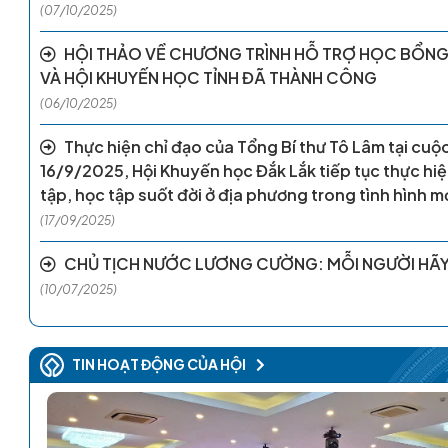
(07/10/2025)
HỘI THẢO VỀ CHƯƠNG TRÌNH HỖ TRỢ HỌC BỔNG 
VÀ HỘI KHUYẾN HỌC TỈNH ĐÃ THÀNH CÔNG
(06/10/2025)
Thực hiện chỉ đạo của Tổng Bí thư Tô Lâm tại cu
16/9/2025, Hội Khuyến học Đắk Lắk tiếp tục thực hiệ
tập, học tập suốt đời ở địa phương trong tình hình m
(17/09/2025)
CHỦ TỊCH NƯỚC LƯƠNG CƯỜNG: MỖI NGƯỜI HÃY 
(10/07/2025)
TIN HOẠT ĐỘNG CỦA HỘI