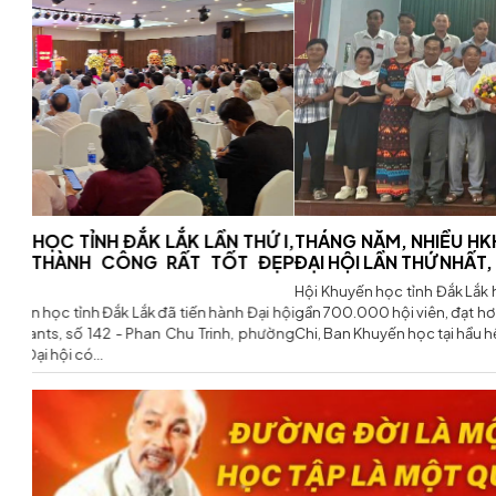
THÁNG NĂM, NHIỀU HKH CẤP XÃ ĐÃ TỔ CHỨC THÀN
ĐẠI HỘI LẦN THỨ NHẤT, NHIỆM KỲ 2026 - 2031
(28/05/2
Hội Khuyến học tỉnh Đắk Lắk hiện nay với qui mô: 102 Hội cấp xã, ph
gần 700.000 hội viên, đạt hơn 23% tổng dân số toàn tỉnh. Hội có 
Chi, Ban Khuyến học tại hầu hết thôn, buôn, tổ dân...