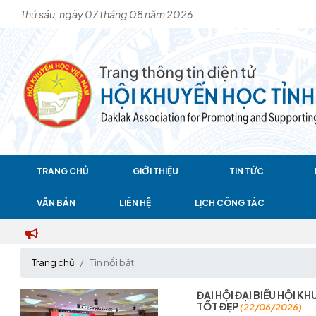
Thứ sáu, ngày 07 tháng 08 năm 2026
TRANG CHỦ
GIỚI THIỆU
TIN TỨC
VĂN BẢN
LIÊN HỆ
LỊCH CÔNG TÁC
CỔNG T
Trang chủ
Tin nổi bật
ĐẠI HỘI ĐẠI BIỂU HỘI K
TỐT ĐẸP
(22/06/2026)