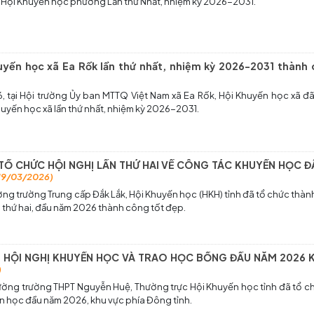
u Hội Khuyến học phường Lần thứ Nhất, nhiệm kỳ 2026-2031.
huyến học xã Ea Rốk lần thứ nhất, nhiệm kỳ 2026-2031 thành
 tại Hội trường Ủy ban MTTQ Việt Nam xã Ea Rốk, Hội Khuyến học xã đ
huyến học xã lần thứ nhất, nhiệm kỳ 2026-2031.
 TỔ CHỨC HỘI NGHỊ LẦN THỨ HAI VỀ CÔNG TÁC KHUYẾN HỌC 
19/03/2026)
ường trường Trung cấp Đắk Lắk, Hội Khuyến học (HKH) tỉnh đã tổ chức thàn
 thứ hai, đầu năm 2026 thành công tốt đẹp.
HỘI NGHỊ KHUYẾN HỌC VÀ TRAO HỌC BỔNG ĐẦU NĂM 2026 K
)
rường trường THPT Nguyễn Huệ, Thường trực Hội Khuyến học tỉnh đã tổ 
n học đầu năm 2026, khu vực phía Đông tỉnh.