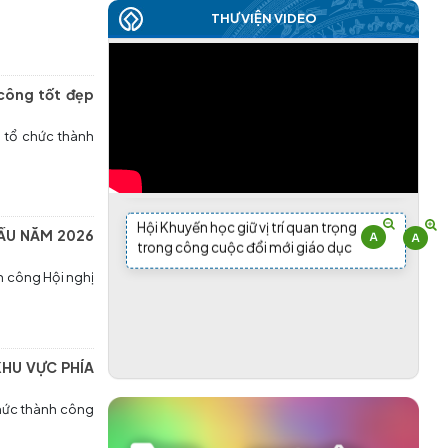
thành công tốt đẹp
THƯ VIỆN VIDEO
(25/03/2026)
Đại hội Đại biểu Hội Khuyến học xã Ea Rốk
 công tốt đẹp
lần thứ nhất, nhiệm kỳ 2026-2031 thành
công tốt đẹp
ã tổ chức thành
(24/03/2026)
HỘI KHUYẾN HỌC TỈNH TỔ CHỨC HỘI
NGHỊ LẦN THỨ HAI VỀ CÔNG TÁC KHUYẾN
Hội Khuyến học giữ vị trí quan trọng
HỌC ĐẦU NĂM 2026 THÀNH CÔNG TỐT
ĐẦU NĂM 2026
trong công cuộc đổi mới giáo dục
ĐẸP
h công Hội nghị
(19/03/2026)
Hội Khuyến học giữ vị trí quan trọng
trong công cuộc đổi mới giáo dục
TỔ CHỨC THÀNH CÔNG HỘI NGHỊ
KHUYẾN HỌC VÀ TRAO HỌC BỔNG ĐẦU
HU VỰC PHÍA
NĂM 2026 KHU VỰC PHÍA ĐÔNG TỈNH
(06/03/2026)
chức thành công