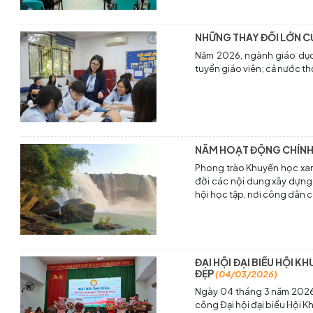
NHỮNG THAY ĐỔI LỚN C
Năm 2026, ngành giáo dục 
tuyển giáo viên; cả nước t
NĂM HOẠT ĐỘNG CHÍNH 
Phong trào Khuyến học xan
đời các nội dung xây dựng l
hội học tập, nơi công dân c
ĐẠI HỘI ĐẠI BIỂU HỘI 
ĐẸP
(04/03/2026)
Ngày 04 tháng 3 năm 2026,
công Đại hội đại biểu Hội K