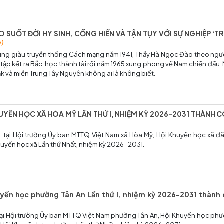
 SUỐT ĐỜI HY SINH, CỐNG HIẾN VÀ TẬN TỤY VỚI SỰ NGHIỆP ‘
6)
Trung giàu truyền thống Cách mạng năm 1941, Thầy Hà Ngọc Đào theo ngư
, tập kết ra Bắc, học thành tài rồi năm 1965 xung phong về Nam chiến đấu.
k và miền Trung Tây Nguyên không ai là không biết.
KHUYẾN HỌC XÃ HÒA MỸ LẦN THỨ I, NHIỆM KỲ 2026-2031 THÀNH 
 tại Hội trường Ủy ban MTTQ Việt Nam xã Hòa Mỹ, Hội Khuyến học xã đ
Khuyến học xã Lần thứ Nhất, nhiệm kỳ 2026-2031.
huyến học phường Tân An Lần thứ I, nhiệm kỳ 2026-2031 thành
tại Hội trường Ủy ban MTTQ Việt Nam phường Tân An, Hội Khuyến học ph