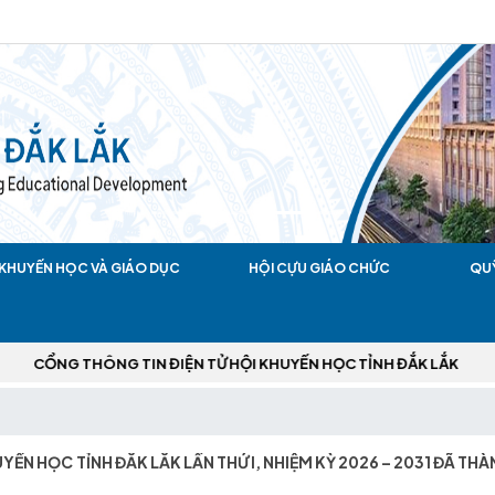
KHUYẾN HỌC VÀ GIÁO DỤC
HỘI CỰU GIÁO CHỨC
QU
HÔNG TIN ĐIỆN TỬ HỘI KHUYẾN HỌC TỈNH ĐẮK LẮK
HUYẾN HỌC TỈNH ĐẮK LẮK LẦN THỨ I, NHIỆM KỲ 2026 – 2031 ĐÃ T