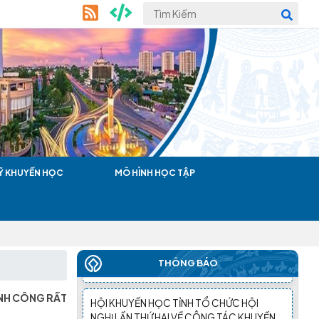
ĐẠI HỘI ĐẠI BIỂU HỘI KHUYẾN HỌC XÃ
HÒA MỸ LẦN THỨ I, NHIỆM KỲ 2026-2031
THÀNH CÔNG TỐT ĐẸP
(27/03/2026)
Đại hội Đại biểu Hội Khuyến học phường
Tân An Lần thứ I, nhiệm kỳ 2026-2031
thành công tốt đẹp
(25/03/2026)
Ỹ KHUYẾN HỌC
MÔ HÌNH HỌC TẬP
Đại hội Đại biểu Hội Khuyến học xã Ea Rốk
lần thứ nhất, nhiệm kỳ 2026-2031 thành
công tốt đẹp
(24/03/2026)
THÔNG BÁO
HỘI KHUYẾN HỌC TỈNH TỔ CHỨC HỘI
NGHỊ LẦN THỨ HAI VỀ CÔNG TÁC KHUYẾN
HÀNH CÔNG RẤT
HỌC ĐẦU NĂM 2026 THÀNH CÔNG TỐT
ĐẸP