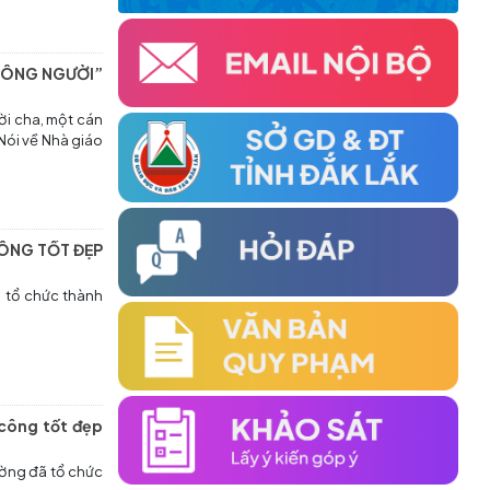
(24/04/2026)
ĐẠI HỘI ĐẠI BIỂU HỘI KHUYẾN HỌC XÃ CƯ
TRÔNG NGƯỜI”
M'GAR LẦN THỨ I, NHIỆM KỲ 2026–2031
THÀNH CÔNG TỐT ĐẸP
ời cha, một cán
 Nói về Nhà giáo
(09/04/2026)
NHÀ GIÁO HÀ NGỌC ĐÀO SUỐT ĐỜI HY
SINH, CỐNG HIẾN VÀ TẬN TỤY VỚI SỰ
NGHIỆP ‘TRÔNG NGƯỜI” ĐÃ ĐI XA MÃI
CÔNG TỐT ĐẸP
(03/04/2026)
ã tổ chức thành
ĐẠI HỘI ĐẠI BIỂU HỘI KHUYẾN HỌC XÃ
HÒA MỸ LẦN THỨ I, NHIỆM KỲ 2026-2031
THÀNH CÔNG TỐT ĐẸP
(27/03/2026)
 công tốt đẹp
Đại hội Đại biểu Hội Khuyến học phường
Tân An Lần thứ I, nhiệm kỳ 2026-2031
ường đã tổ chức