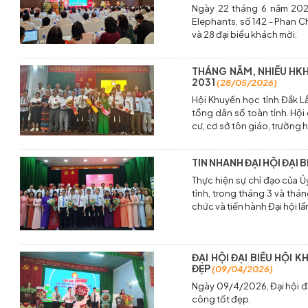
Ngày 22 tháng 6 năm 2026,
Elephants, số 142 - Phan Ch
và 28 đại biểu khách mời.
THÁNG NĂM, NHIỀU HKH
2031
(28/05/2026)
Hội Khuyến học tỉnh Đắk Lắ
tổng dân số toàn tỉnh. Hộ
cư, cơ sở tôn giáo, trường 
TIN NHANH ĐẠI HỘI ĐẠI
Thực hiện sự chỉ đạo của Ủ
tỉnh, trong tháng 3 và thá
chức và tiến hành Đại hội l
ĐẠI HỘI ĐẠI BIỂU HỘI
ĐẸP
(09/04/2026)
Ngày 09/4/2026, Đại hội đạ
công tốt đẹp.