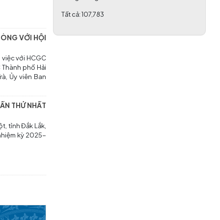
Tất cả:
107,783
HÒNG VỚI HỘI
 việc với HCGC
C Thành phố Hải
à, Ủy viên Ban
LẦN THỨ NHẤT
, tỉnh Đắk Lắk,
 nhiệm kỳ 2025-