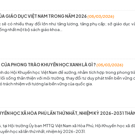
ỦA GIÁO DỤC VIỆT NAM TRONG NĂM 2026
(05/03/2026)
sẽ có nhiều thay đổi lớn như tăng lương, tăng phụ cấp; sở giáo dục 
hống nhất một bộ sách giáo khoa...
CỦA PHONG TRÀO KHUYẾN HỌC XANH LÀ GÌ ?
(05/03/2026)
h do Hội Khuyến học Việt Nam đề xướng, nhằm tích hợp trong phong tr
ối sống thân thiện với môi trường, thay đổi tư duy phát triển bền vững 
ó trách nhiệm với tương lai bền vững của quốc gia.
KHUYẾN HỌC XÃ HÒA PHÚ LẦN THỨ NHẤT, NHIỆM KỲ 2026-2031 TH
 tại Hội trường Ủy ban MTTQ Việt Nam xã Hòa Phú, Hội Khuyến học xã đ
huyến học xã lần thứ nhất, nhiệm kỳ 2026-2031.