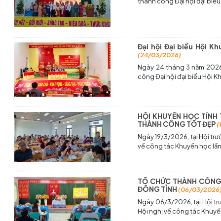
thành công Đại hội đại biể
Đại hội Đại biểu Hội K
(24/03/2026)
Ngày 24 tháng 3 năm 2026,
công Đại hội đại biểu Hội K
HỘI KHUYẾN HỌC TỈNH
THÀNH CÔNG TỐT ĐẸP
(
Ngày 19/3/2026, tại Hội tr
về công tác Khuyến học lần
TỔ CHỨC THÀNH CÔNG 
ĐÔNG TỈNH
(06/03/2026
Ngày 06/3/2026, tại Hội t
Hội nghị về công tác Khuyế