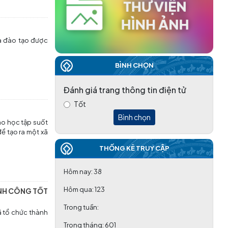
và đào tạo được
BÌNH CHỌN
Đánh giá trang thông tin điện tử
Tốt
Bình chọn
ào học tập suốt
để tạo ra một xã
THỐNG KÊ TRUY CẬP
Hôm nay:
38
Hôm qua:
123
ÀNH CÔNG TỐT
Trong tuần:
ã tổ chức thành
Trong tháng:
601