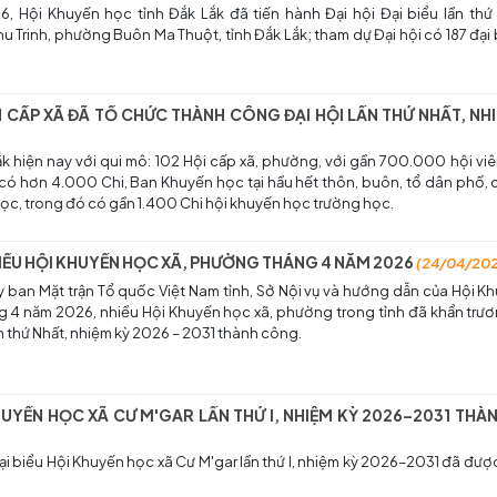
 Hội Khuyến học tỉnh Đắk Lắk đã tiến hành Đại hội Đại biểu lần thứ 
u Trinh, phường Buôn Ma Thuột, tỉnh Đắk Lắk; tham dự Đại hội có 187 đại
 CẤP XÃ ĐÃ TỔ CHỨC THÀNH CÔNG ĐẠI HỘI LẦN THỨ NHẤT, NHI
k hiện nay với qui mô: 102 Hội cấp xã, phường, với gần 700.000 hội vi
i có hơn 4.000 Chi, Ban Khuyến học tại hầu hết thôn, buôn, tổ dân phố
học, trong đó có gần 1.400 Chi hội khuyến học trường học.
 BIỂU HỘI KHUYẾN HỌC XÃ, PHƯỜNG THÁNG 4 NĂM 2026
(24/04/20
y ban Mặt trận Tổ quốc Việt Nam tỉnh, Sở Nội vụ và hướng dẫn của Hội K
ng 4 năm 2026, nhiều Hội Khuyến học xã, phường trong tỉnh đã khẩn trươ
ần thứ Nhất, nhiệm kỳ 2026 – 2031 thành công.
 KHUYẾN HỌC XÃ CƯ M'GAR LẦN THỨ I, NHIỆM KỲ 2026–2031 TH
i biểu Hội Khuyến học xã Cư M'gar lần thứ I, nhiệm kỳ 2026–2031 đã đượ