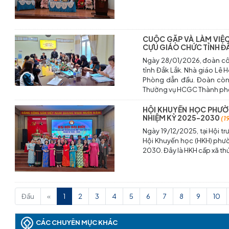
CUỘC GẶP VÀ LÀM VIỆ
CỰU GIÁO CHỨC TỈNH Đ
Ngày 28/01/2026, đoàn cô
tỉnh Đắk Lắk. Nhà giáo Lê
Phòng dẫn đầu. Đoàn còn 
Thường vụ HCGC Thành ph
HỘI KHUYẾN HỌC PHƯỜ
NHIỆM KỲ 2025-2030
(1
Ngày 19/12/2025, tại Hội t
Hội Khuyến học (HKH) phườ
2030. Đây là HKH cấp xã thứ
(current)
Đầu
«
1
2
3
4
5
6
7
8
9
10
CÁC CHUYÊN MỤC KHÁC