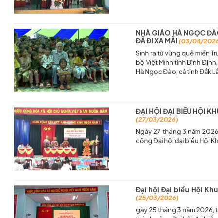
NHÀ GIÁO HÀ NGỌC ĐÀO
ĐÃ ĐI XA MÃI
(03/04/202
Sinh ra từ vùng quê miền 
bộ Việt Minh tỉnh Bình Định
Hà Ngọc Đào, cả tỉnh Đắk Lắ
ĐẠI HỘI ĐẠI BIỂU HỘI 
(27/03/2026)
Ngày 27 tháng 3 năm 2026,
công Đại hội đại biểu Hội 
Đại hội Đại biểu Hội K
(25/03/2026)
gày 25 tháng 3 năm 2026, 