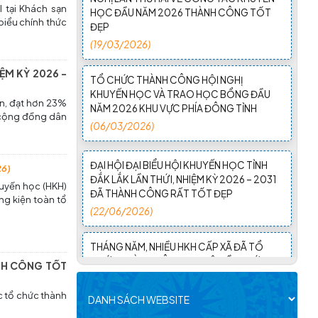
I tại Khách sạn
(19/03/2026)
 biểu chính thức
TỔ CHỨC THÀNH CÔNG HỘI NGHỊ
KHUYẾN HỌC VÀ TRAO HỌC BỔNG ĐẦU
ỆM KỲ 2026 -
NĂM 2026 KHU VỰC PHÍA ĐÔNG TỈNH
(06/03/2026)
ên, đạt hơn 23%
, cộng đồng dân
ĐẠI HỘI ĐẠI BIỂU HỘI KHUYẾN HỌC TỈNH
ĐẮK LẮK LẦN THỨ I, NHIỆM KỲ 2026 – 2031
ĐÃ THÀNH CÔNG RẤT TỐT ĐẸP
26)
(22/06/2026)
huyến học (HKH)
ng kiện toàn tổ
THÁNG NĂM, NHIỀU HKH CẤP XÃ ĐÃ TỔ
CHỨC THÀNH CÔNG ĐẠI HỘI LẦN THỨ
NHẤT, NHIỆM KỲ 2026 - 2031
(28/05/2026)
ÀNH CÔNG TỐT
c tổ chức thành
TIN NHANH ĐẠI HỘI ĐẠI BIỂU HỘI KHUYẾN
HỌC XÃ, PHƯỜNG THÁNG 4 NĂM 2026