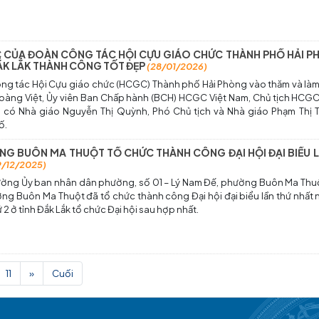
C CỦA ĐOÀN CÔNG TÁC HỘI CỰU GIÁO CHỨC THÀNH PHỐ HẢI P
ẮK LẮK THÀNH CÔNG TỐT ĐẸP
(28/01/2026)
ng tác Hội Cựu giáo chức (HCGC) Thành phố Hải Phòng vào thăm và làm
 Hoàng Việt, Ủy viên Ban Chấp hành (BCH) HCGC Việt Nam, Chủ tịch HCG
có Nhà giáo Nguyễn Thị Quỳnh, Phó Chủ tịch và Nhà giáo Phạm Thị Tr
ố.
NG BUÔN MA THUỘT TỔ CHỨC THÀNH CÔNG ĐẠI HỘI ĐẠI BIỂU 
9/12/2025)
rường Ủy ban nhân dân phường, số 01 – Lý Nam Đế, phường Buôn Ma Thuột
ng Buôn Ma Thuột đã tổ chức thành công Đại hội đại biểu lần thứ nhất
 2 ở tỉnh Đắk Lắk tổ chức Đại hội sau hợp nhất.
11
»
Cuối