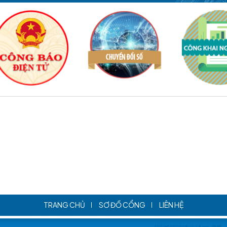
TRANG CHỦ
SƠ ĐỒ CỔNG
LIÊN HỆ