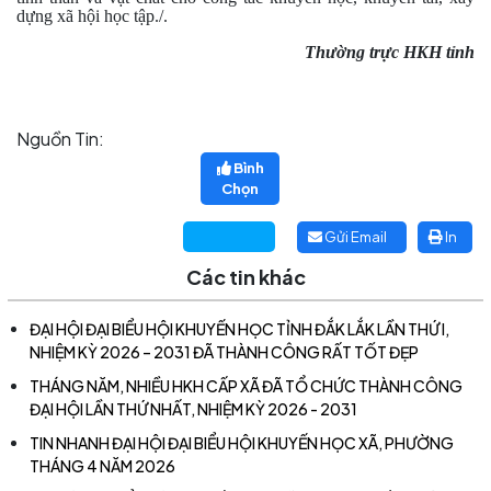
dựng xã hội học tập./.
Thường trực HKH tỉnh
Nguồn Tin:
Bình
Chọn
Gửi Email
In
Các tin khác
ĐẠI HỘI ĐẠI BIỂU HỘI KHUYẾN HỌC TỈNH ĐẮK LẮK LẦN THỨ I,
NHIỆM KỲ 2026 – 2031 ĐÃ THÀNH CÔNG RẤT TỐT ĐẸP
THÁNG NĂM, NHIỀU HKH CẤP XÃ ĐÃ TỔ CHỨC THÀNH CÔNG
ĐẠI HỘI LẦN THỨ NHẤT, NHIỆM KỲ 2026 - 2031
TIN NHANH ĐẠI HỘI ĐẠI BIỂU HỘI KHUYẾN HỌC XÃ, PHƯỜNG
THÁNG 4 NĂM 2026