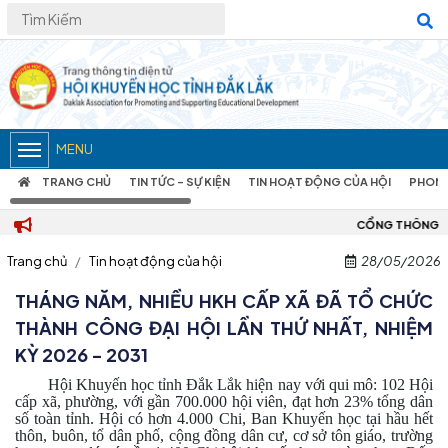
MENU
TRANG CHỦ
TIN TỨC – SỰ KIỆN
TIN HOẠT ĐỘNG CỦA HỘI
PHONG
CỔNG THÔNG TIN ĐIỆN TỬ HỘI KHUYẾN 
Trang chủ
Tin hoạt động của hội
28/05/2026
THÁNG NĂM, NHIỀU HKH CẤP XÃ ĐÃ TỔ CHỨC
THÀNH CÔNG ĐẠI HỘI LẦN THỨ NHẤT, NHIỆM
KỲ 2026 - 2031
Hội Khuyến học tỉnh Đắk Lắk hiện nay với qui mô: 102 Hội
cấp xã, phường, với gần 700.000 hội viên, đạt hơn 23% tổng dân
số toàn tỉnh. Hội có hơn 4.000 Chi, Ban Khuyến học tại hầu hết
thôn, buôn, tổ dân phố, cộng đồng dân cư, cơ sở tôn giáo, trường