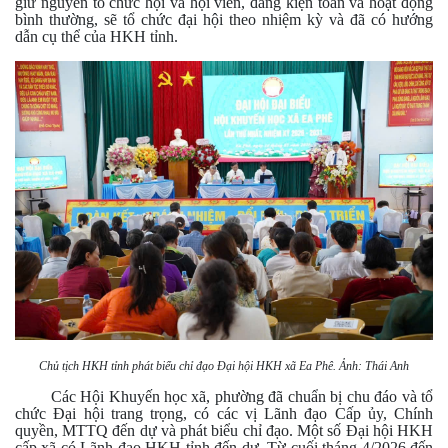
giữ nguyên tổ chức hội và hội viên, đang kiện toàn và hoạt động
bình thường, sẽ tổ chức đại hội theo nhiệm kỳ và đã có hướng
dẫn cụ thể của HKH tỉnh.
Chủ tịch HKH tỉnh phát biểu chỉ đạo Đại hội HKH xã Ea Phê. Ảnh: Thái Anh
Các Hội Khuyến học xã, phường đã chuẩn bị chu đáo và tổ
chức Đại hội trang trọng, có các vị Lãnh đạo Cấp ủy, Chính
quyền, MTTQ đến dự và phát biểu chỉ đạo. Một số Đại hội HKH
cấp xã có Lãnh đạo HKH tỉnh đến dự. Từ cuối tháng 4/2026 đến