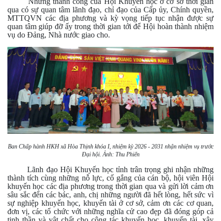
Những thành công của Hội Khuyến học ở cơ sở thời gian
qua có sự quan tâm lãnh đạo, chỉ đạo của Cấp ủy, Chính quyền,
MTTQVN các địa phương và kỳ vọng tiếp tục nhận được sự
quan tâm giúp đỡ ấy trong thời gian tới để Hội hoàn thành nhiệm
vụ do Đảng, Nhà nước giao cho.
Ban Chấp hành HKH xã Hòa Thịnh khóa I, nhiệm kỳ 2026 - 2031 nhận nhiệm vụ trước
Đại hội. Ảnh: Thu Phiển
Lãnh đạo Hội Khuyến học tỉnh trân trọng ghi nhận những
thành tích cùng những nỗ lực, cố gắng của cán bộ, hội viên Hội
khuyến học các địa phương trong thời gian qua và gửi lời cảm ơn
sâu sắc đến các bác, anh, chị những người đã hết lòng, hết sức vì
sự nghiệp khuyến học, khuyến tài ở cơ sở, cảm ơn các cơ quan,
đơn vị, các tổ chức với những nghĩa cử cao đẹp đã đóng góp cả
tinh thần và vật chất cho công tác khuyến học, khuyến tài, xây