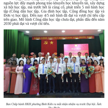
nguồn lực đẩy mạnh phong trào khuyến học khuyến tài, xây dựng
xã hội học tập, mà trước hết là củng cố, phát triển 5 mô hình học
tập (Công dân học tập, Gia đình học tập, Cộng đồng học tập và
Đơn vị học tập). Đến nay 4/5 mô hình đã đạt và vượt chỉ tiêu cấp
trên giao. Mô hình Công dân học tập chưa đạt, phấn đấu đến năm
2030 phải đạt và vượt chỉ tiêu.
Ban Chấp hành HKH phường Bình Kiến ra mắt nhận nhiệm vụ trước Đại hội. Ảnh: