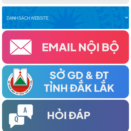
ĐẠI HỘI ĐẠI BIỂU HỘI KHUYẾN HỌC XÃ CƯ M'GAR LẦN THỨ I,
NHIỆM KỲ 2026–2031 THÀNH CÔNG TỐT ĐẸP
(09/04/2026)
NHÀ GIÁO HÀ NGỌC ĐÀO SUỐT ĐỜI HY SINH, CỐNG HIẾN VÀ
TẬN TỤY VỚI SỰ NGHIỆP ‘TRÔNG NGƯỜI” ĐÃ ĐI XA MÃI
(03/04/2026)
ĐẠI HỘI ĐẠI BIỂU HỘI KHUYẾN HỌC XÃ HÒA MỸ LẦN THỨ I,
NHIỆM KỲ 2026-2031 THÀNH CÔNG TỐT ĐẸP
(27/03/2026)
Đại hội Đại biểu Hội Khuyến học phường Tân An Lần thứ I,
nhiệm kỳ 2026-2031 thành công tốt đẹp
(25/03/2026)
Đại hội Đại biểu Hội Khuyến học xã Ea Rốk lần thứ nhất, nhiệm
kỳ 2026-2031 thành công tốt đẹp
(24/03/2026)