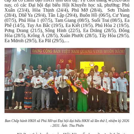
nay, có các Đại hội đại biểu Hội Khuyến học xã, phường: Phú
Xuân (23/4), Hòa Thịnh (24/4), Phú Mỡ (28/4), Sơn Thành
(28/4), Dliê Ya (29/4), Tân Lập (29/4), Buôn Hồ (06/5), Cư Yang
(07/5), Phú Hòa 1 (07/5), Tam Giang (08/5), Suối Trai (08/5), Ea
Phê (14/5), Tuy An Bắc (19/5), Ea Kiết (19/5), Phú Hòa 2 (19/5),
Pơng Drang (21/5), Sông Hinh (22/5), Ea Drăng (28/5), Đông
Hòa (28/5), Krông Á (28/5), Xuân Phước (28/5), Tây Hòa (29/5),
Ea Mdroh (29/5), Ea Păl (29/5),…
Ban Chấp hành HKH xã Phú Mỡ tại Đại hội đại biểu HKH xã lần thứ I, nhiệm kỳ 2026
- 2031. Ảnh: Thu Phiển