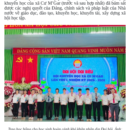
khuyến học của xã Cư M’Gar (trước và sau hợp nhất) đã bám sát
được các nghị quyết của Đảng, chính sách và pháp luật của Nhà
nước về giáo dục, đào tạo, khuyến học, khuyến tài, xây dựng xã
hội học tập.
Trao học bổng cho học sinh hoàn cảnh khó khăn nhân dịp Đại hội. Ảnh: