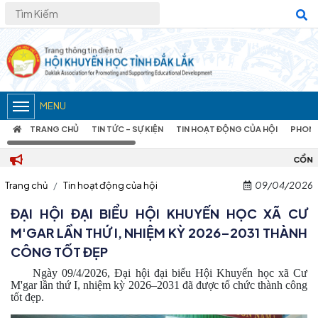
MENU
TRANG CHỦ
TIN TỨC – SỰ KIỆN
TIN HOẠT ĐỘNG CỦA HỘI
PHONG
CỔNG THÔNG TIN ĐIỆN TỬ H
Trang chủ
Tin hoạt động của hội
09/04/2026
ĐẠI HỘI ĐẠI BIỂU HỘI KHUYẾN HỌC XÃ CƯ
M'GAR LẦN THỨ I, NHIỆM KỲ 2026–2031 THÀNH
CÔNG TỐT ĐẸP
Ngày 09/4/2026, Đại hội đại biểu Hội Khuyến học xã Cư
M'gar lần thứ I, nhiệm kỳ 2026–2031 đã được tổ chức thành công
tốt đẹp.