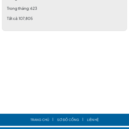
(06/03/2026)
Trong tháng:
623
Tất cả:
107,805
TRANG CHỦ
SƠ ĐỒ CỔNG
LIÊN HỆ