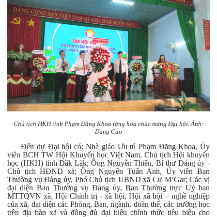
Chủ tịch HKH tỉnh Phạm Đăng Khoa tặng hoa chúc mừng Đại hội. Ảnh:
Dung Cao
Đến dự Đại hội có: Nhà giáo Ưu tú Phạm Đăng Khoa, Ủy
viên BCH TW Hội Khuyến học Việt Nam, Chủ tịch Hội khuyến
học (HKH) tỉnh Đăk Lăk; Ông Nguyễn Thiên, Bí thư Đảng ủy -
Chủ tịch HĐND xã; Ông Nguyễn Tuấn Anh, Ủy viên Ban
Thường vụ Đảng ủy, Phó Chủ tịch UBND xã Cư M’Gar; Các vị
đại diện Ban Thường vụ Đảng ủy, Ban Thường trực Uỷ ban
MTTQVN xã, Hội Chính trị - xã hội, Hội xã hội – nghề nghiệp
của xã, đại diện các Phòng, Ban, ngành, đoàn thể, các trường học
trên địa bàn xã và đông đủ đại biểu chính thức tiêu biểu cho