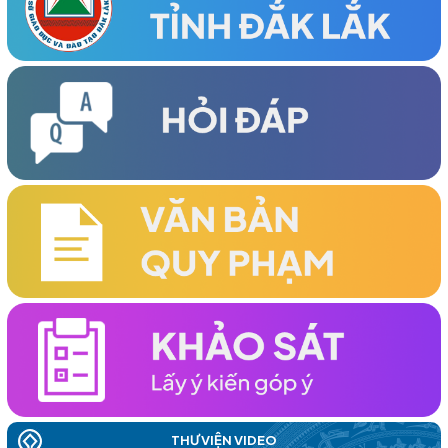
Đại hội Đại biểu Hội Khuyến học phường Tân An Lần thứ I,
nhiệm kỳ 2026-2031 thành công tốt đẹp
(25/03/2026)
Đại hội Đại biểu Hội Khuyến học xã Ea Rốk lần thứ nhất, nhiệm
kỳ 2026-2031 thành công tốt đẹp
(24/03/2026)
HỘI KHUYẾN HỌC TỈNH TỔ CHỨC HỘI NGHỊ LẦN THỨ HAI VỀ
CÔNG TÁC KHUYẾN HỌC ĐẦU NĂM 2026 THÀNH CÔNG TỐT
ĐẸP
(19/03/2026)
TỔ CHỨC THÀNH CÔNG HỘI NGHỊ KHUYẾN HỌC VÀ TRAO
HỌC BỔNG ĐẦU NĂM 2026 KHU VỰC PHÍA ĐÔNG TỈNH
(06/03/2026)
ĐẠI HỘI ĐẠI BIỂU HỘI KHUYẾN HỌC TỈNH ĐẮK LẮK LẦN THỨ I,
THƯ VIỆN VIDEO