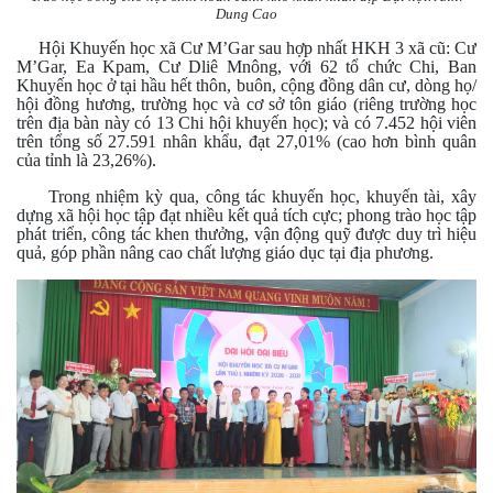
Dung Cao
Hội Khuyến học xã Cư M’Gar sau hợp nhất HKH 3 xã cũ: Cư
M’Gar, Ea Kpam, Cư Dliê Mnông, với 62 tổ chức Chi, Ban
Khuyến học ở tại hầu hết thôn, buôn, cộng đồng dân cư, dòng họ/
hội đồng hương, trường học và cơ sở tôn giáo (riêng trường học
trên địa bàn này có 13 Chi hội khuyến học); và có 7.452 hội viên
trên tổng số 27.591 nhân khẩu, đạt 27,01% (cao hơn bình quân
của tỉnh là 23,26%).
Trong nhiệm kỳ qua, công tác khuyến học, khuyến tài, xây
dựng xã hội học tập đạt nhiều kết quả tích cực; phong trào học tập
phát triển, công tác khen thưởng, vận động quỹ được duy trì hiệu
quả, góp phần nâng cao chất lượng giáo dục tại địa phương.