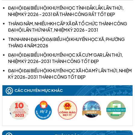
ĐẠI HỘI ĐẠI BIỂU HỘI KHUYẾN HỌC TỈNH ĐẮK LẮK LẦN THỨ I,
NHIỆM KỲ 2026 – 2031 ĐÃ THÀNH CÔNG RẤT TỐT ĐẸP
THÁNG NĂM, NHIỀU HKH CẤP XÃ ĐÃ TỔ CHỨC THÀNH CÔNG
ĐẠI HỘI LẦN THỨ NHẤT, NHIỆM KỲ 2026 - 2031
TIN NHANH ĐẠI HỘI ĐẠI BIỂU HỘI KHUYẾN HỌC XÃ, PHƯỜNG
THÁNG 4 NĂM 2026
ĐẠI HỘI ĐẠI BIỂU HỘI KHUYẾN HỌC XÃ CƯ M'GAR LẦN THỨ I,
NHIỆM KỲ 2026–2031 THÀNH CÔNG TỐT ĐẸP
ĐẠI HỘI ĐẠI BIỂU HỘI KHUYẾN HỌC XÃ HÒA MỸ LẦN THỨ I, NHIỆM
KỲ 2026-2031 THÀNH CÔNG TỐT ĐẸP
CÁC CHUYÊN MỤC KHÁC
ĐẠI HỘI ĐẠI BIỂU HỘI KHUYẾN HỌC TỈNH ĐẮK LẮK LẦN THỨ I,
NHIỆM KỲ 2026 – 2031 ĐÃ THÀNH CÔNG RẤT TỐT ĐẸP
(22/06/2026)
THÁNG NĂM, NHIỀU HKH CẤP XÃ ĐÃ TỔ CHỨC THÀNH CÔNG