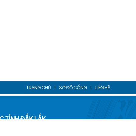
TRANG CHỦ
SƠ ĐỒ CỔNG
LIÊN HỆ
C TỈNH ĐẮK LẮK
 Ma Thuột, Đắk Lắk