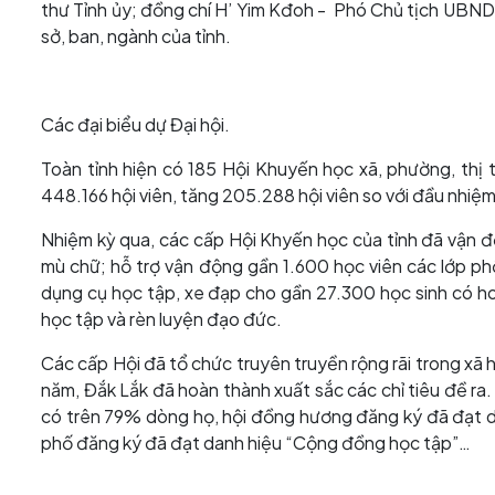
thư Tỉnh ủy; đồng chí H’ Yim Kđoh - Phó Chủ tịch UBND
sở, ban, ngành của tỉnh.
Các đại biểu dự Đại hội.
Toàn tỉnh hiện có 185 Hội Khuyến học xã, phường, thị
448.166 hội viên, tăng 205.288 hội viên so với đầu nhiệm
Nhiệm kỳ qua, các cấp Hội Khyến học của tỉnh đã vận độ
mù chữ; hỗ trợ vận động gần 1.600 học viên các lớp phổ
dụng cụ học tập, xe đạp cho gần 27.300 học sinh có ho
học tập và rèn luyện đạo đức.
Các cấp Hội đã tổ chức truyên truyền rộng rãi trong xã h
năm, Đắk Lắk đã hoàn thành xuất sắc các chỉ tiêu đề r
có trên 79% dòng họ, hội đồng hương đăng ký đã đạt d
phố đăng ký đã đạt danh hiệu “Cộng đồng học tập”…