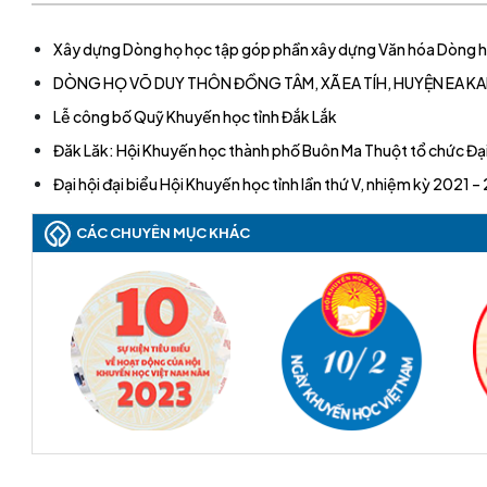
Xây dựng Dòng họ học tập góp phần xây dựng Văn hóa Dòng h
DÒNG HỌ VÕ DUY THÔN ĐỒNG TÂM, XÃ EA TÍH, HUYỆN EA 
Lễ công bố Quỹ Khuyến học tỉnh Đắk Lắk
Đăk Lăk: Hội Khuyến học thành phố Buôn Ma Thuột tổ chức Đại 
Đại hội đại biểu Hội Khuyến học tỉnh lần thứ V, nhiệm kỳ 2021 
CÁC CHUYÊN MỤC KHÁC