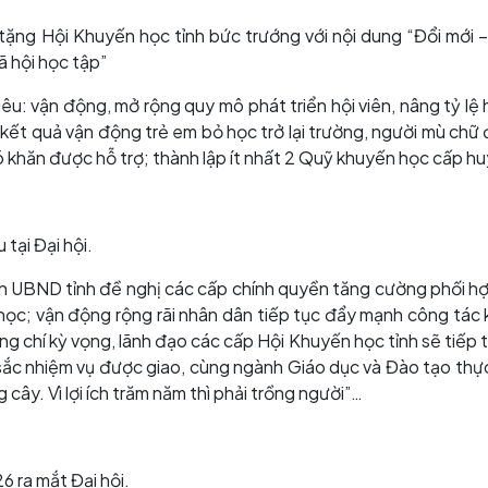
ng Hội Khuyến học tỉnh bức trướng với nội dung “Đổi mới –
ã hội học tập”
êu: vận động, mở rộng quy mô phát triển hội viên, nâng tỷ lệ 
ết quả vận động trẻ em bỏ học trở lại trường, người mù chữ 
 khăn được hỗ trợ; thành lập ít nhất 2 Quỹ khuyến học cấp h
tại Đại hội.
ịch UBND tỉnh đề nghị các cấp chính quyền tăng cường phối hợ
 học; vận động rộng rãi nhân dân tiếp tục đẩy mạnh công tác
ồng chí kỳ vọng, lãnh đạo các cấp Hội Khuyến học tỉnh sẽ tiếp 
sắc nhiệm vụ được giao, cùng ngành Giáo dục và Đào tạo thực 
 cây. Vì lợi ích trăm năm thì phải trồng người”…
 ra mắt Đại hội.