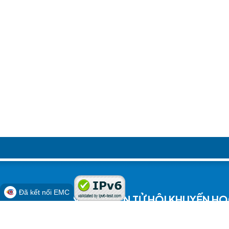
Đã kết nối EMC
CỔNG THÔNG TIN ĐIỆN TỬ HỘI KHUYẾN HỌ
Địa chỉ: 8 Nguyễn Tất Thành, Thắng Lợi, Thành phố Buôn