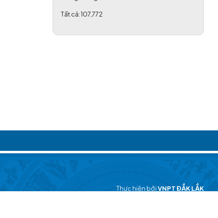
Tất cả:
107,772
TỔ CHỨC THÀNH CÔNG HỘI NGHỊ
KHUYẾN HỌC VÀ TRAO HỌC BỔNG ĐẦU
NĂM 2026 KHU VỰC PHÍA ĐÔNG TỈNH
(06/03/2026)
Thực hiện bởi
VNPT ĐẮK LẮK