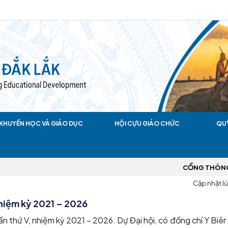
KHUYẾN HỌC VÀ GIÁO DỤC
HỘI CỰU GIÁO CHỨC
QU
CỔNG THÔNG TIN ĐIỆN
Cập nhật lú
 nhiệm kỳ 2021 – 2026
ần thứ V, nhiệm kỳ 2021 – 2026. Dự Đại hội, có đồng chí Y Biêr