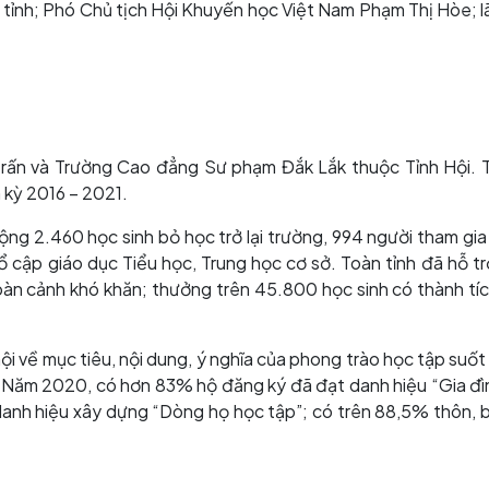
 tỉnh; Phó Chủ tịch Hội Khuyến học Việt Nam Phạm Thị Hòe; 
 trấn và Trường Cao đẳng Sư phạm Đắk Lắk thuộc Tỉnh Hội. 
 kỳ 2016 – 2021.
ng 2.460 học sinh bỏ học trở lại trường, 994 người tham gia
 cập giáo dục Tiểu học, Trung học cơ sở. Toàn tỉnh đã hỗ tr
àn cảnh khó khăn; thưởng trên 45.800 học sinh có thành tí
ội về mục tiêu, nội dung, ý nghĩa của phong trào học tập suốt
a. Năm 2020, có hơn 83% hộ đăng ký đã đạt danh hiệu “Gia đì
anh hiệu xây dựng “Dòng họ học tập”; có trên 88,5% thôn, 