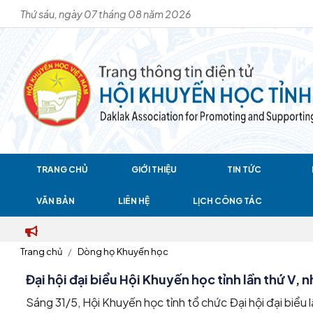
Thứ sáu, ngày 07 tháng 08 năm 2026
TRANG CHỦ
GIỚI THIỆU
TIN TỨC
VĂN BẢN
LIÊN HỆ
LỊCH CÔNG TÁC
Trang chủ
Dòng họ Khuyến học
Đại hội đại biểu Hội Khuyến học tỉnh lần thứ V,
Sáng 31/5, Hội Khuyến học tỉnh tổ chức Đại hội đại biểu l