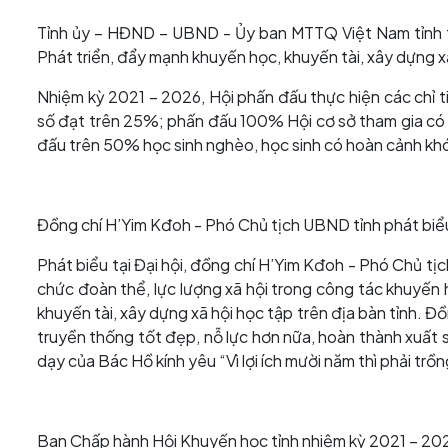
Tỉnh ủy – HĐND – UBND - Ủy ban MTTQ Việt Nam tỉnh tặ
Phát triển, đẩy mạnh khuyến học, khuyến tài, xây dựng x
Nhiệm kỳ 2021 – 2026, Hội phấn đấu thực hiện các chỉ ti
số đạt trên 25%; phấn đấu 100% Hội cơ sở tham gia có k
đấu trên 50% học sinh nghèo, học sinh có hoàn cảnh khó
Đồng chí H’Yim Kđoh - Phó Chủ tịch UBND tỉnh phát biểu 
Phát biểu tại Đại hội, đồng chí H’Yim Kđoh - Phó Chủ t
chức đoàn thể, lực lượng xã hội trong công tác khuyến
khuyến tài, xây dựng xã hội học tập trên địa bàn tỉnh. Đ
truyền thống tốt đẹp, nỗ lực hơn nữa, hoàn thành xuất 
dạy của Bác Hồ kính yêu “Vì lợi ích mười năm thì phải trồng
Ban Chấp hành Hội Khuyến học tỉnh nhiệm kỳ 2021 – 2026