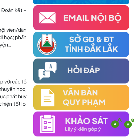
công tốt đẹp
 Đoàn kết –
(24/03/2026)
HỘI KHUYẾN HỌC TỈNH TỔ CHỨC HỘI
hội viên/dân
NGHỊ LẦN THỨ HAI VỀ CÔNG TÁC KHUYẾN
đi học; phấn
HỌC ĐẦU NĂM 2026 THÀNH CÔNG TỐT
uyện…
ĐẸP
(19/03/2026)
TỔ CHỨC THÀNH CÔNG HỘI NGHỊ
KHUYẾN HỌC VÀ TRAO HỌC BỔNG ĐẦU
p với các tổ
NĂM 2026 KHU VỰC PHÍA ĐÔNG TỈNH
 khuyến học,
(06/03/2026)
tục phát huy
hiện tốt lời
ĐẠI HỘI ĐẠI BIỂU HỘI KHUYẾN HỌC TỈNH
ĐẮK LẮK LẦN THỨ I, NHIỆM KỲ 2026 – 2031
ĐÃ THÀNH CÔNG RẤT TỐT ĐẸP
(22/06/2026)