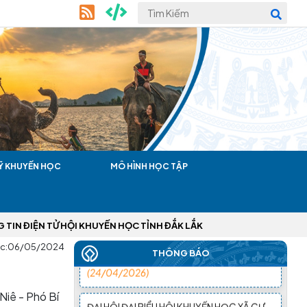
ĐẠI HỘI ĐẠI BIỂU HỘI KHUYẾN HỌC TỈNH
ĐẮK LẮK LẦN THỨ I, NHIỆM KỲ 2026 – 2031
ĐÃ THÀNH CÔNG RẤT TỐT ĐẸP
(22/06/2026)
THÁNG NĂM, NHIỀU HKH CẤP XÃ ĐÃ TỔ
CHỨC THÀNH CÔNG ĐẠI HỘI LẦN THỨ
Ỹ KHUYẾN HỌC
MÔ HÌNH HỌC TẬP
NHẤT, NHIỆM KỲ 2026 - 2031
(28/05/2026)
TIN NHANH ĐẠI HỘI ĐẠI BIỂU HỘI KHUYẾN
 TỬ HỘI KHUYẾN HỌC TỈNH ĐẮK LẮK
HỌC XÃ, PHƯỜNG THÁNG 4 NĂM 2026
c:
06/05/2024
(24/04/2026)
THÔNG BÁO
ĐẠI HỘI ĐẠI BIỂU HỘI KHUYẾN HỌC XÃ CƯ
 Niê - Phó Bí
M'GAR LẦN THỨ I, NHIỆM KỲ 2026–2031