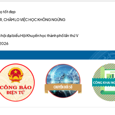
ọ tốt đẹp
KAR, CHĂM LO VIỆC HỌC KHÔNG NGỪNG
hội đại biểu Hội Khuyến học thành phố lần thứ V
– 2026