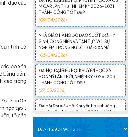
lãnh đạo các
THÀNH CÔNG TỐT ĐẸP
(09/04/2026)
NHÀ GIÁO HÀ NGỌC ĐÀO SUỐT ĐỜI HY
SINH, CỐNG HIẾN VÀ TẬN TỤY VỚI SỰ
NGHIỆP ‘TRÔNG NGƯỜI” ĐÃ ĐI XA MÃI
(03/04/2026)
Toàn tỉnh có
ĐẠI HỘI ĐẠI BIỂU HỘI KHUYẾN HỌC XÃ
 các lớp xóa
HÒA MỸ LẦN THỨ I, NHIỆM KỲ 2026-2031
THÀNH CÔNG TỐT ĐẸP
ợ bằng tiền,
(27/03/2026)
ch cao trong
Đại hội Đại biểu Hội Khuyến học phường
 đời. Sau 05
Tân An Lần thứ I, nhiệm kỳ 2026-2031
nh học tập”;
thành công tốt đẹp
buôn, tổ dân
(25/03/2026)
Đại hội Đại biểu Hội Khuyến học xã Ea Rốk
lần thứ nhất, nhiệm kỳ 2026-2031 thành