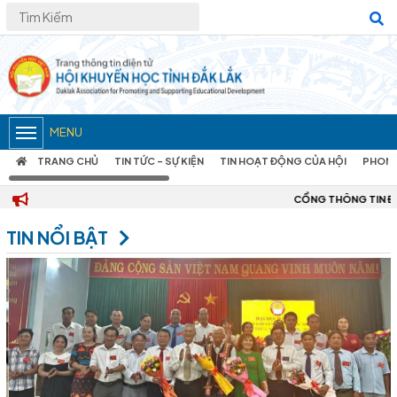
MENU
TRANG CHỦ
TIN TỨC – SỰ KIỆN
TIN HOẠT ĐỘNG CỦA HỘI
PHONG
CỔNG THÔNG TIN ĐIỆN TỬ HỘI KHUYẾN HỌC TỈNH ĐẮ
TIN NỔI BẬT