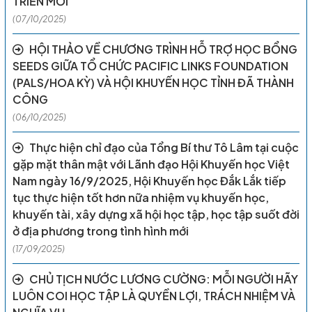
TRIỂN MỚI
(07/10/2025)
HỘI THẢO VỀ CHƯƠNG TRÌNH HỖ TRỢ HỌC BỔNG
SEEDS GIỮA TỔ CHỨC PACIFIC LINKS FOUNDATION
(PALS/HOA KỲ) VÀ HỘI KHUYẾN HỌC TỈNH ĐÃ THÀNH
CÔNG
(06/10/2025)
Thực hiện chỉ đạo của Tổng Bí thư Tô Lâm tại cuộc
gặp mặt thân mật với Lãnh đạo Hội Khuyến học Việt
Nam ngày 16/9/2025, Hội Khuyến học Đắk Lắk tiếp
tục thực hiện tốt hơn nữa nhiệm vụ khuyến học,
khuyến tài, xây dựng xã hội học tập, học tập suốt đời
ở địa phương trong tình hình mới
(17/09/2025)
CHỦ TỊCH NƯỚC LƯƠNG CƯỜNG: MỖI NGƯỜI HÃY
LUÔN COI HỌC TẬP LÀ QUYỀN LỢI, TRÁCH NHIỆM VÀ