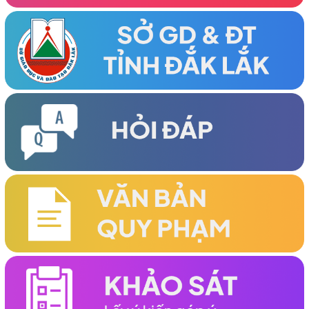
(03/04/2026)
ĐẠI HỘI ĐẠI BIỂU HỘI KHUYẾN HỌC XÃ HÒA MỸ LẦN THỨ I,
NHIỆM KỲ 2026-2031 THÀNH CÔNG TỐT ĐẸP
(27/03/2026)
Đại hội Đại biểu Hội Khuyến học phường Tân An Lần thứ I,
nhiệm kỳ 2026-2031 thành công tốt đẹp
(25/03/2026)
Đại hội Đại biểu Hội Khuyến học xã Ea Rốk lần thứ nhất, nhiệm
kỳ 2026-2031 thành công tốt đẹp
(24/03/2026)
HỘI KHUYẾN HỌC TỈNH TỔ CHỨC HỘI NGHỊ LẦN THỨ HAI VỀ
CÔNG TÁC KHUYẾN HỌC ĐẦU NĂM 2026 THÀNH CÔNG TỐT
ĐẸP
(19/03/2026)