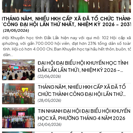
THÁNG NĂM, NHIỀU HKH CẤP XÃ ĐÃ TỔ CHỨC THÀNH
CÔNG ĐẠI HỘI LẦN THỨ NHẤT, NHIỆM KỲ 2026 - 2031
(28/05/2026)
Hội Khuyến học tỉnh Đắk Lắk hiện nay với qui mô: 102 Hội cấp xã,
phường, với gần 700.000 hội viên, đạt hơn 23% tổng dân số toàn
tỉnh. Hội có hơn 4.000 Chi, Ban Khuyến học tại hầu hết thôn, buôn, tổ
dân...
ĐẠI HỘI ĐẠI BIỂU HỘI KHUYẾN HỌC TỈNH
ĐẮK LẮK LẦN THỨ I, NHIỆM KỲ 2026 –
2031 ĐÃ THÀNH CÔNG RẤT TỐT ĐẸP
(22/06/2026)
THÁNG NĂM, NHIỀU HKH CẤP XÃ ĐÃ TỔ
CHỨC THÀNH CÔNG ĐẠI HỘI LẦN THỨ
NHẤT, NHIỆM KỲ 2026 - 2031
(28/05/2026)
TIN NHANH ĐẠI HỘI ĐẠI BIỂU HỘI KHUYẾN
HỌC XÃ, PHƯỜNG THÁNG 4 NĂM 2026
(24/04/2026)