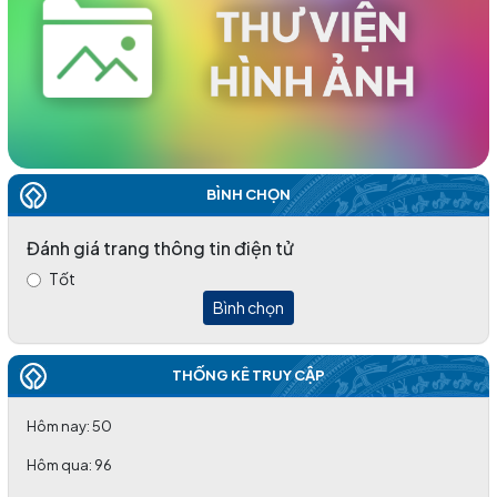
ĐẸP
(19/03/2026)
TỔ CHỨC THÀNH CÔNG HỘI NGHỊ KHUYẾN HỌC VÀ TRAO
HỌC BỔNG ĐẦU NĂM 2026 KHU VỰC PHÍA ĐÔNG TỈNH
(06/03/2026)
BÌNH CHỌN
Đánh giá trang thông tin điện tử
Tốt
Bình chọn
THỐNG KÊ TRUY CẬP
Hôm nay:
50
Hôm qua:
96