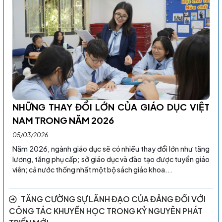
NHỮNG THAY ĐỔI LỚN CỦA GIÁO DỤC VIỆT
NAM TRONG NĂM 2026
05/03/2026
Năm 2026, ngành giáo dục sẽ có nhiều thay đổi lớn như tăng
lương, tăng phụ cấp; sở giáo dục và đào tạo được tuyển giáo
viên; cả nước thống nhất một bộ sách giáo khoa...
TĂNG CƯỜNG SỰ LÃNH ĐẠO CỦA ĐẢNG ĐỐI VỚI
CÔNG TÁC KHUYẾN HỌC TRONG KỶ NGUYÊN PHÁT