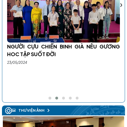
‹
›
Đạ
NGƯỜI CỰU CHIẾN BINH GIÀ NÊU GƯƠNG
nh
HOC TẬP SUỐT ĐỜI
06
23/05/2024
IỜ
Sán
V,
Ph
tỉ
THƯ VIỆN ẢNH