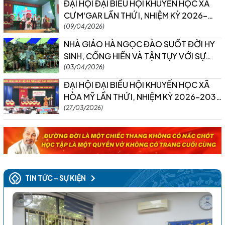
ĐẠI HỘI ĐẠI BIỂU HỘI KHUYẾN HỌC XÃ
CƯ M'GAR LẦN THỨ I, NHIỆM KỲ 2026–
2031 THÀNH CÔNG TỐT ĐẸP
(09/04/2026)
NHÀ GIÁO HÀ NGỌC ĐÀO SUỐT ĐỜI HY
SINH, CỐNG HIẾN VÀ TẬN TỤY VỚI SỰ
NGHIỆP ‘TRÔNG NGƯỜI” ĐÃ ĐI XA MÃI
(03/04/2026)
ĐẠI HỘI ĐẠI BIỂU HỘI KHUYẾN HỌC XÃ
HÒA MỸ LẦN THỨ I, NHIỆM KỲ 2026-2031
THÀNH CÔNG TỐT ĐẸP
(27/03/2026)
TIN TỨC – SỰ KIỆN