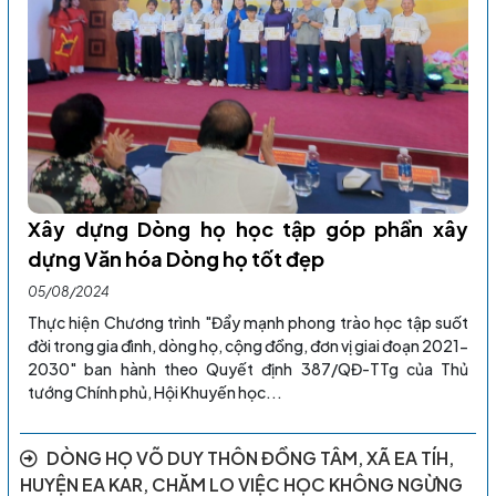
Xây dựng Dòng họ học tập góp phần xây
dựng Văn hóa Dòng họ tốt đẹp
05/08/2024
Thực hiện Chương trình "Đẩy mạnh phong trào học tập suốt
đời trong gia đình, dòng họ, cộng đồng, đơn vị giai đoạn 2021-
2030" ban hành theo Quyết định 387/QĐ-TTg của Thủ
tướng Chính phủ, Hội Khuyến học...
DÒNG HỌ VÕ DUY THÔN ĐỒNG TÂM, XÃ EA TÍH,
HUYỆN EA KAR, CHĂM LO VIỆC HỌC KHÔNG NGỪNG