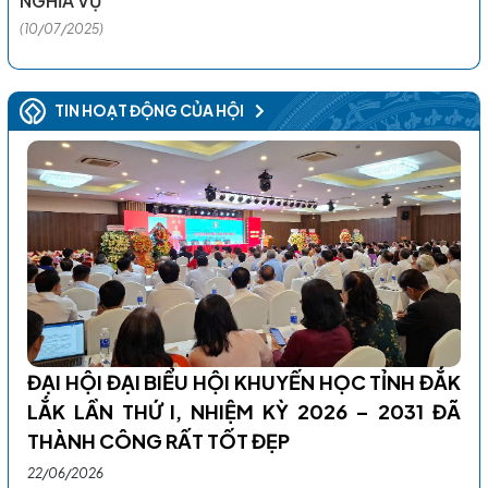
NGHĨA VỤ
(10/07/2025)
TIN HOẠT ĐỘNG CỦA HỘI
ĐẠI HỘI ĐẠI BIỂU HỘI KHUYẾN HỌC TỈNH ĐẮK
LẮK LẦN THỨ I, NHIỆM KỲ 2026 – 2031 ĐÃ
THÀNH CÔNG RẤT TỐT ĐẸP
22/06/2026