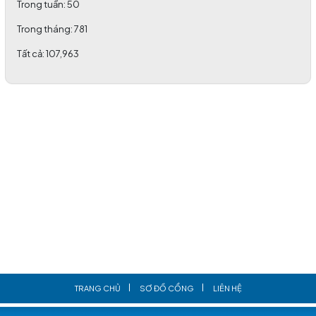
Trong tuần:
50
Trong tháng:
781
Tất cả:
107,963
TRANG CHỦ
SƠ ĐỒ CỔNG
LIÊN HỆ