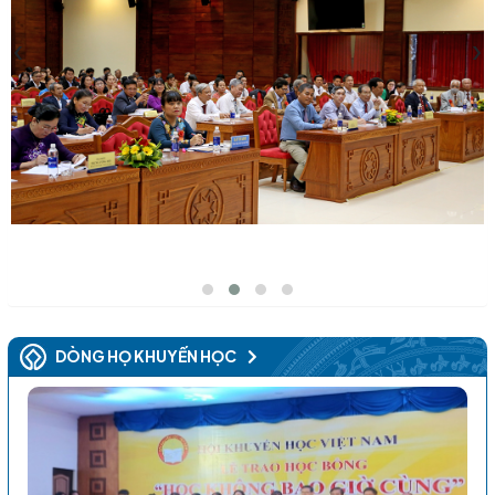
‹
›
DÒNG HỌ KHUYẾN HỌC