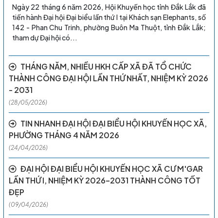
Ngày 22 tháng 6 năm 2026, Hội Khuyến học tỉnh Đắk Lắk đã
tiến hành Đại hội Đại biểu lần thứ I tại Khách sạn Elephants, số
142 - Phan Chu Trinh, phường Buôn Ma Thuột, tỉnh Đắk Lắk;
tham dự Đại hội có...
THÁNG NĂM, NHIỀU HKH CẤP XÃ ĐÃ TỔ CHỨC
THÀNH CÔNG ĐẠI HỘI LẦN THỨ NHẤT, NHIỆM KỲ 2026
- 2031
(28/05/2026)
TIN NHANH ĐẠI HỘI ĐẠI BIỂU HỘI KHUYẾN HỌC XÃ,
PHƯỜNG THÁNG 4 NĂM 2026
(24/04/2026)
ĐẠI HỘI ĐẠI BIỂU HỘI KHUYẾN HỌC XÃ CƯ M'GAR
LẦN THỨ I, NHIỆM KỲ 2026–2031 THÀNH CÔNG TỐT
ĐẸP
(09/04/2026)