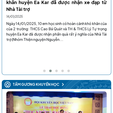
khăn huyện Ea Kar đã được nhận xe đạp từ
Ch
Nhà Tài trợ
mạ
ẾT
14/01/2025
09
C,
Ngày 14/01/2025, 10 em học sinh có hoàn cảnh khó khăn của
Ch
của 2 trường: THCS Cao Bá Quát và TH & THCS Lý Tự trọng
là
huyện Ea Kar đã được nhận phần quà rất ý nghĩa của Nhà Tài
là
trợ (Nhóm Thiện nguyện Nguyễn...
nay
lần
thể
ong
TẤM GƯƠNG KHUYẾN HỌC