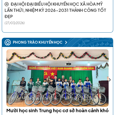
ĐẠI HỘI ĐẠI BIỂU HỘI KHUYẾN HỌC XÃ HÒA MỸ
LẦN THỨ I, NHIỆM KỲ 2026-2031 THÀNH CÔNG TỐT
ĐẸP
(27/03/2026)
PHONG TRÀO KHUYẾN HỌC
‹
›
Mười học sinh Trung học cơ sở hoàn cảnh khó