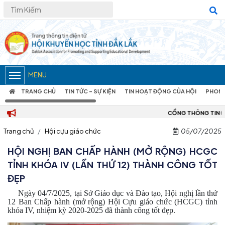
MENU
TRANG CHỦ
TIN TỨC – SỰ KIỆN
TIN HOẠT ĐỘNG CỦA HỘI
PHONG
CỔNG THÔNG TIN ĐIỆN TỬ HỘI KHUYẾN HỌC
Trang chủ
Hội cựu giáo chức
05/07/2025
HỘI NGHỊ BAN CHẤP HÀNH (MỞ RỘNG) HCGC
TỈNH KHÓA IV (LẦN THỨ 12) THÀNH CÔNG TỐT
ĐẸP
Ngày 04/7/2025, tại Sở Giáo dục và Đào tạo, Hội nghị lần thứ
12 Ban Chấp hành (mở rộng) Hội Cựu giáo chức (HCGC) tỉnh
khóa IV, nhiệm kỳ 2020-2025 đã thành công tốt đẹp.