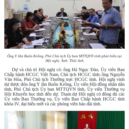
Ông Y Jăn Buôn Krông, Phó Chủ tịch Ủy ban MTTQVN tỉnh phát biểu tại
Hội nghị. Ảnh: Thái Anh
Dự và chủ trì Hộ
i
nghị có: ông Hà Ngọc Đào, Ủy viên Ban
Chấp hành HCGC Việt Nam, Chủ tịch HCGC tỉnh; ông Nguyễn
Văn Hòa, Phó Chủ tịch Thường trực HCGC tỉnh. Hội nghị vinh
dự được đón ông Y Jăn Buôn Krông, Ủy viên Hội đồng nhân dân
tỉnh, Phó Chủ tịch Ủy ban MTTQVN tỉnh, Ủy viên Thường vụ
Hội Khuyến học tỉnh đến dự. Tham dự Hội nghị có đông đủ các
Ủy viên Ban Thường vụ, Ủy viên Ban Chấp hành HCGC tỉnh
khóa IV, đại biểu mời và các phóng viên báo đài tỉnh.