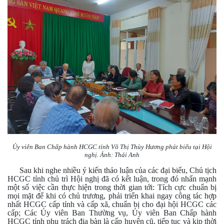
Ủy viên Ban Chấp hành HCGC tỉnh Võ Thị Thùy Hương phát biểu tại Hội
nghị. Ảnh: Thái Anh
Sau khi nghe nhiều ý kiến thảo luận của các đại biểu, Chủ tịch
HCGC tỉnh chủ trì Hội nghị đã có kết luận, trong đó nhấn mạnh
một số việc cần thực hiện trong thời gian tới: Tích cực chuẩn bị
mọi mặt để khi có chủ trương, phải triển khai ngay công tác hợp
nhất HCGC cấp tỉnh và cấp xã, chuẩn bị cho đại hội HCGC các
cấp; Các Ủy viên Ban Thường vụ, Ủy viên Ban Chấp hành
HCGC tỉnh phụ trách địa bàn là cấp huyện cũ, tiếp tục và kịp thời