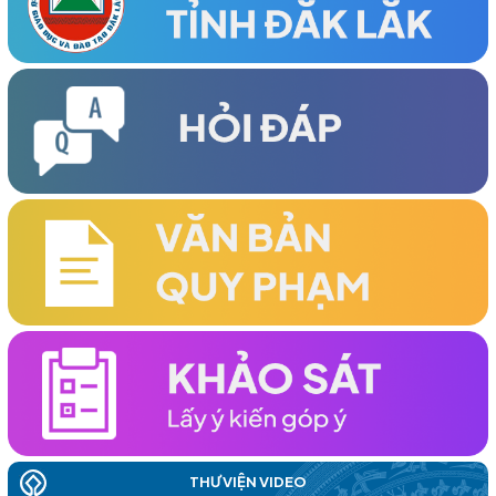
Đại hội Đại biểu Hội Khuyến học phường Tân An Lần thứ I,
nhiệm kỳ 2026-2031 thành công tốt đẹp
(25/03/2026)
Đại hội Đại biểu Hội Khuyến học xã Ea Rốk lần thứ nhất, nhiệm
kỳ 2026-2031 thành công tốt đẹp
(24/03/2026)
HỘI KHUYẾN HỌC TỈNH TỔ CHỨC HỘI NGHỊ LẦN THỨ HAI VỀ
CÔNG TÁC KHUYẾN HỌC ĐẦU NĂM 2026 THÀNH CÔNG TỐT
ĐẸP
(19/03/2026)
TỔ CHỨC THÀNH CÔNG HỘI NGHỊ KHUYẾN HỌC VÀ TRAO
HỌC BỔNG ĐẦU NĂM 2026 KHU VỰC PHÍA ĐÔNG TỈNH
(06/03/2026)
ĐẠI HỘI ĐẠI BIỂU HỘI KHUYẾN HỌC TỈNH ĐẮK LẮK LẦN THỨ I,
NHIỆM KỲ 2026 – 2031 ĐÃ THÀNH CÔNG RẤT TỐT ĐẸP
THƯ VIỆN VIDEO