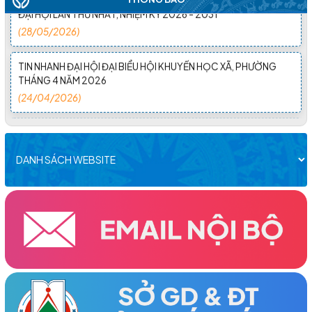
ĐẠI HỘI LẦN THỨ NHẤT, NHIỆM KỲ 2026 - 2031
(28/05/2026)
TIN NHANH ĐẠI HỘI ĐẠI BIỂU HỘI KHUYẾN HỌC XÃ, PHƯỜNG
THÁNG 4 NĂM 2026
(24/04/2026)
ĐẠI HỘI ĐẠI BIỂU HỘI KHUYẾN HỌC XÃ CƯ M'GAR LẦN THỨ I,
NHIỆM KỲ 2026–2031 THÀNH CÔNG TỐT ĐẸP
(09/04/2026)
NHÀ GIÁO HÀ NGỌC ĐÀO SUỐT ĐỜI HY SINH, CỐNG HIẾN VÀ
TẬN TỤY VỚI SỰ NGHIỆP ‘TRÔNG NGƯỜI” ĐÃ ĐI XA MÃI
(03/04/2026)
ĐẠI HỘI ĐẠI BIỂU HỘI KHUYẾN HỌC XÃ HÒA MỸ LẦN THỨ I,
NHIỆM KỲ 2026-2031 THÀNH CÔNG TỐT ĐẸP
(27/03/2026)