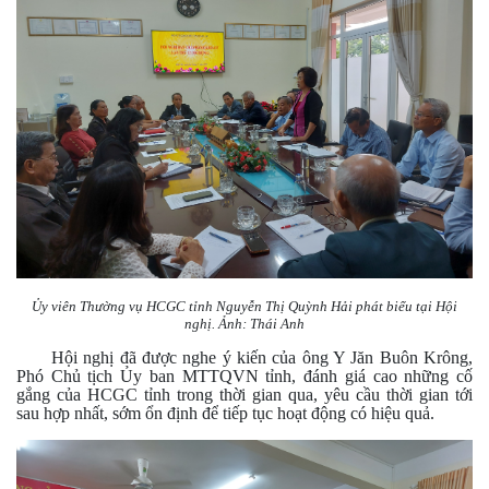
Ủy viên Thường vụ HCGC tỉnh Nguyễn Thị Quỳnh Hải phát biểu tại Hội
nghị. Ảnh: Thái Anh
Hội nghị đã được nghe ý kiến của ông Y Jăn Buôn Krông,
Phó Chủ tịch Ủy ban MTTQVN tỉnh, đánh giá cao những cố
gắng của HCGC tỉnh trong thời gian qua, yêu cầu thời gian tới
sau hợp nhất, sớm ổn định để tiếp tục hoạt động có hiệu quả.