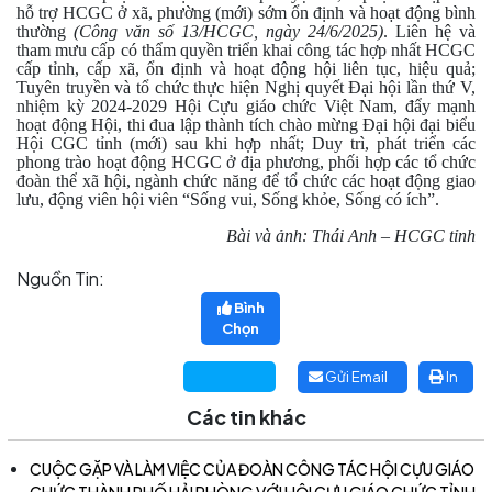
hỗ trợ HCGC ở xã, phường (mới) sớm ổn định và hoạt động bình
thường
(Công văn số 13/HCGC, ngày 24/6/2025)
. Liên hệ và
tham mưu cấp có thẩm quyền triển khai công tác hợp nhất HCGC
cấp tỉnh, cấp xã, ổn định và hoạt động hội liên tục, hiệu quả;
Tuyên truyền và tổ chức thực hiện Nghị quyết Đại hội lần thứ V,
nhiệm kỳ 2024-2029 Hội Cựu giáo chức Việt Nam, đẩy mạnh
hoạt động Hội, thi đua lập thành tích chào mừng Đại hội đại biểu
Hội CGC tỉnh (mới) sau khi hợp nhất; Duy trì, phát triển các
phong trào hoạt động HCGC ở địa phương, phối hợp các tổ chức
đoàn thể xã hội, ngành chức năng để tổ chức các hoạt động giao
lưu, động viên hội viên “Sống vui, Sống khỏe, Sống có ích”.
Bài và ảnh: Thái Anh – HCGC tỉnh
Nguồn Tin:
Bình
Chọn
Gửi Email
In
Các tin khác
CUỘC GẶP VÀ LÀM VIỆC CỦA ĐOÀN CÔNG TÁC HỘI CỰU GIÁO