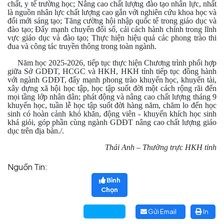
chất, y tế trường học; Nâng cao chất lượng đào tạo nhân lực, nhất
là nguồn nhân lực chất lượng cao gắn với nghiên cứu khoa học và
đổi mới sáng tạo; Tăng cường hội nhập quốc tế trong giáo dục và
đào tạo; Đẩy mạnh chuyển đổi số, cải cách hành chính trong lĩnh
vực giáo dục và đào tạo; Thực hiện hiệu quả các phong trào thi
đua và công tác truyền thông trong toàn ngành.
Năm học 2025-2026, tiếp tục thực hiện Chương trình phối hợp
giữa Sở GDĐT, HCGC và HKH, HKH tỉnh tiếp tục đồng hành
với ngành GDĐT, đẩy mạnh phong trào khuyến học, khuyến tài,
xây dựng xã hội học tập, học tập suốt đời một cách rộng rãi đến
mọi tầng lớp nhân dân; phát động và nâng cao chất lượng tháng 9
khuyến học, tuần lễ học tập suốt đời hàng năm, chăm lo đến học
sinh có hoàn cảnh khó khăn, động viên - khuyến khích học sinh
khá giỏi, góp phần cùng ngành GDĐT nâng cao chất lượng giáo
dục trên địa bàn./.
Thái Anh – Thường trực HKH tỉnh
Nguồn Tin:
Bình
Chọn
Gửi Email
In