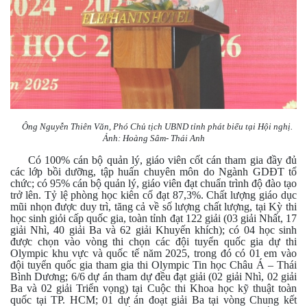
Ông Nguyễn Thiên Văn, Phó Chủ tịch UBND tỉnh phát biểu tại Hội nghị.
Ảnh: Hoàng Sâm- Thái Anh
Có 100% cán bộ quản lý, giáo viên cốt cán tham gia đầy đủ
các lớp bồi dưỡng, tập huấn chuyên môn do Ngành GDĐT tổ
chức; có 95% cán bộ quản lý, giáo viên đạt chuẩn trình độ đào tạo
trở lên. Tỷ lệ phòng học kiên cố đạt 87,3%. Chất lượng giáo dục
mũi nhọn được duy trì, tăng cả về số lượng chất lượng, tại Kỳ thi
học sinh giỏi cấp quốc gia, toàn tỉnh đạt 122 giải (03 giải Nhất, 17
giải Nhì, 40 giải Ba và 62 giải Khuyến khích); có 04 học sinh
được chọn vào vòng thi chọn các đội tuyển quốc gia dự thi
Olympic khu vực và quốc tế năm 2025, trong đó có 01 em vào
đội tuyển quốc gia tham gia thi Olympic Tin học Châu Á – Thái
Bình Dương; 6/6 dự án tham dự đều đạt giải (02 giải Nhì, 02 giải
Ba và 02 giải Triển vọng) tại Cuộc thi Khoa học kỹ thuật toàn
quốc tại TP. HCM; 01 dự án đoạt giải Ba tại vòng Chung kết