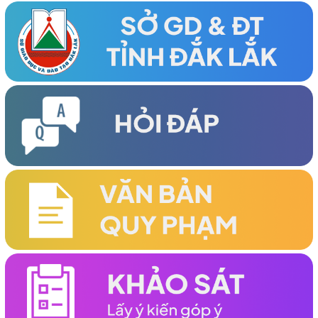
NHIỆM KỲ 2026-2031 THÀNH CÔNG TỐT ĐẸP
(27/03/2026)
Đại hội Đại biểu Hội Khuyến học phường Tân An Lần thứ I,
nhiệm kỳ 2026-2031 thành công tốt đẹp
(25/03/2026)
Đại hội Đại biểu Hội Khuyến học xã Ea Rốk lần thứ nhất, nhiệm
kỳ 2026-2031 thành công tốt đẹp
(24/03/2026)
HỘI KHUYẾN HỌC TỈNH TỔ CHỨC HỘI NGHỊ LẦN THỨ HAI VỀ
CÔNG TÁC KHUYẾN HỌC ĐẦU NĂM 2026 THÀNH CÔNG TỐT
ĐẸP
(19/03/2026)
TỔ CHỨC THÀNH CÔNG HỘI NGHỊ KHUYẾN HỌC VÀ TRAO
HỌC BỔNG ĐẦU NĂM 2026 KHU VỰC PHÍA ĐÔNG TỈNH
(06/03/2026)