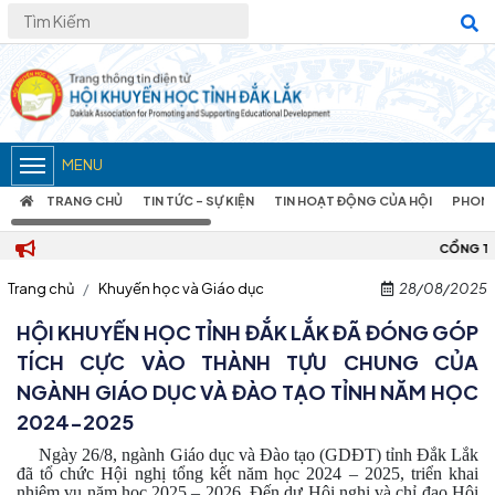
MENU
TRANG CHỦ
TIN TỨC – SỰ KIỆN
TIN HOẠT ĐỘNG CỦA HỘI
PHONG
CỔNG THÔNG TIN ĐIỆN TỬ HỘI KH
Trang chủ
Khuyến học và Giáo dục
28/08/2025
HỘI KHUYẾN HỌC TỈNH ĐẮK LẮK ĐÃ ĐÓNG GÓP
TÍCH CỰC VÀO THÀNH TỰU CHUNG CỦA
NGÀNH GIÁO DỤC VÀ ĐÀO TẠO TỈNH NĂM HỌC
2024-2025
Ngày 26/8, ngành Giáo dục và Đào tạo (GDĐT) tỉnh Đắk Lắk
đã tổ chức Hội nghị tổng kết năm học 2024 – 2025, triển khai
nhiệm vụ năm học 2025 – 2026. Đến dự Hội nghị và chỉ đạo Hội