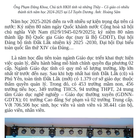
Ông Phạm Đăng Khoa, Chủ tịch HKH tỉnh và những Thầy – Cô giáo có nhiều
thành tích năm học 2024-2025 tại Lễ Tuyên Dương. Ảnh: Hoàng Sâm
Năm học 2025-2026 diễn ra với nhiều sự kiện trọng đại trên cả
nước: Kỷ niệm 80 năm ngày Quốc khánh nước Cộng hoà xã hội
chủ nghĩa Việt Nam (02/9/1945-02/9/2025); kỷ niệm 80 năm
thành lập Bộ Quốc gia Giáo dục (nay là Bộ GDĐT), Đại hội
Đảng bộ tỉnh Đắk Lắk nhiệm kỳ 2025 -2030, Đại hội Đại biểu
toàn quốc lần thứ XIV của Đảng…
Là năm học đầu tiên toàn ngành Giáo dục triển khai thực hiện
việc quản lý, điều hành bằng mô hình chính quyền địa phương 02
cấp. Ngành Giáo dục tỉnh có quy mô số lượng trường, lớp lớn
nhất từ trước đến nay. Sau khi hợp nhất hai tỉnh Đắk Lắk (cũ) và
Phú Yên, toàn tỉnh Đắk Lắk (mới) có 1.379 cơ sở giáo dục thuộc
thẩm quyền quản lý. Trong đó, có 453 trường mầm non, 456
trường tiểu học, 349 trường THCS, 94 trường THPT, 24 trung
tâm Giáo dục nghề nghiệp – Giáo dục thường xuyên (GDNN-
GDTX); 01 trường Cao đẳng Sư phạm và 02 trường Trung cấp.
Với 706.506 học sinh, học viên và sinh viên và 38.441 cán bộ,
giáo viên, nhân viên.