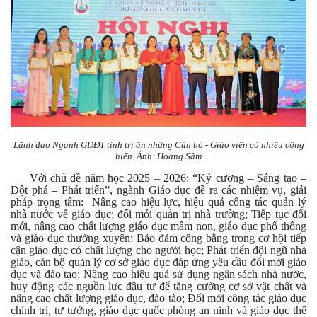
Lãnh đạo Ngành GDĐT tỉnh tri ân những Cán bộ - Giáo viên có nhiều cống
hiến. Ảnh: Hoàng Sâm
Với chủ đề năm học 2025 – 2026: “Kỷ cương – Sáng tạo –
Đột phá – Phát triển”, ngành Giáo dục đề ra các nhiệm vụ, giải
pháp trọng tâm: Nâng cao hiệu lực, hiệu quả công tác quản lý
nhà nước về giáo dục; đổi mới quản trị nhà trường; Tiếp tục đổi
mới, nâng cao chất lượng giáo dục mầm non, giáo dục phổ thông
và giáo dục thường xuyên; Bảo đảm công bằng trong cơ hội tiếp
cận giáo dục có chất lượng cho người học; Phát triển đội ngũ nhà
giáo, cán bộ quản lý cơ sở giáo dục đáp ứng yêu cầu đổi mới giáo
dục và đào tạo; Nâng cao hiệu quả sử dụng ngân sách nhà nước,
huy động các nguồn lưc đầu tư để tăng cường cơ sở vật chất và
nâng cao chất lượng giáo dục, đào tào; Đổi mới công tác giáo dục
chính trị, tư tưởng, giáo dục quốc phòng an ninh và giáo dục thể