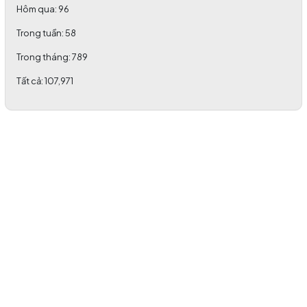
TỔ CHỨC THÀNH CÔNG HỘI NGHỊ KHUYẾN HỌC VÀ TRAO
Hôm qua:
96
HỌC BỔNG ĐẦU NĂM 2026 KHU VỰC PHÍA ĐÔNG TỈNH
Trong tuần:
58
(06/03/2026)
Trong tháng:
789
Tất cả:
107,971