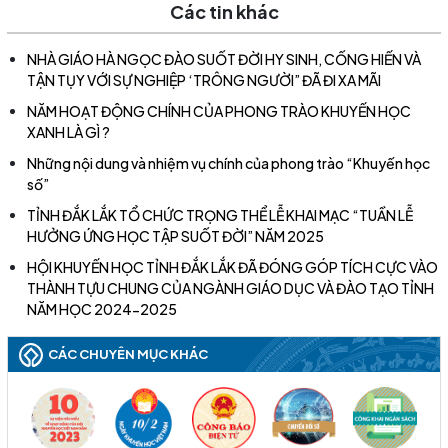
Các tin khác
NHÀ GIÁO HÀ NGỌC ĐÀO SUỐT ĐỜI HY SINH, CỐNG HIẾN VÀ
TẬN TỤY VỚI SỰ NGHIỆP ‘TRÔNG NGƯỜI” ĐÃ ĐI XA MÃI
NĂM HOẠT ĐỘNG CHÍNH CỦA PHONG TRÀO KHUYẾN HỌC
XANH LÀ GÌ ?
Những nội dung và nhiệm vụ chính của phong trào “Khuyến học
số”
TỈNH ĐẮK LẮK TỔ CHỨC TRỌNG THỂ LỄ KHAI MẠC “TUẦN LỄ
HƯỞNG ỨNG HỌC TẬP SUỐT ĐỜI” NĂM 2025
HỘI KHUYẾN HỌC TỈNH ĐẮK LẮK ĐÃ ĐÓNG GÓP TÍCH CỰC VÀO
THÀNH TỰU CHUNG CỦA NGÀNH GIÁO DỤC VÀ ĐÀO TẠO TỈNH
NĂM HỌC 2024-2025
CÁC CHUYÊN MỤC KHÁC
ĐẠI HỘI ĐẠI BIỂU HỘI KHUYẾN HỌC TỈNH ĐẮK LẮK LẦN THỨ I,
NHIỆM KỲ 2026 – 2031 ĐÃ THÀNH CÔNG RẤT TỐT ĐẸP
(22/06/2026)