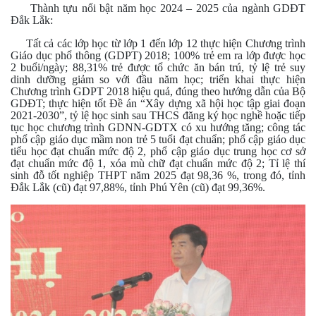
Thành tựu nổi bật năm học 2024 – 2025 của ngành GDĐT
Đắk Lắk:
Tất cả các lớp học từ lớp 1 đến lớp 12 thực hiện Chương trình
Giáo dục phổ thông (GDPT) 2018; 100% trẻ em ra lớp được học
2 buổi/ngày; 88,31% trẻ được tổ chức ăn bán trú, tỷ lệ trẻ suy
dinh dưỡng giảm so với đầu năm học; triển khai thực hiện
Chương trình GDPT 2018 hiệu quả, đúng theo hướng dẫn của Bộ
GDĐT; thực hiện tốt Đề án “Xây dựng xã hội học tập giai đoạn
2021-2030”, tỷ lệ học sinh sau THCS đăng ký học nghề hoặc tiếp
tục học chương trình GDNN-GDTX có xu hướng tăng; công tác
phổ cập giáo dục mầm non trẻ 5 tuổi đạt chuẩn; phổ cập giáo dục
tiểu học đạt chuẩn mức độ 2, phổ cập giáo dục trung học cơ sở
đạt chuẩn mức độ 1, xóa mù chữ đạt chuẩn mức độ 2; Tỉ lệ thí
sinh đỗ tốt nghiệp THPT năm 2025 đạt 98,36 %, trong đó, tỉnh
Đắk Lắk (cũ) đạt 97,88%, tỉnh Phú Yên (cũ) đạt 99,36%.