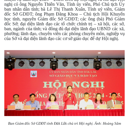
nghị có ông Nguyễn Thiên Văn, Tỉnh ủy viên, Phó Chủ tịch Ủy
ban nhân dân tỉnh; bà Lê Thị Thanh Xuân, Tỉnh uỷ viên, Giám
đốc Sở GDĐT; ông Phạm Đăng Khoa – Chủ tịch Hội Khuyến
học tỉnh, nguyên Giám đốc Sở GDĐT; các ông (bà) Phó Giám
đốc Sở; đại diện lãnh đạo các tổ chức chính trị – xã hội, các sở,
ban, ngành của tỉnh; và đông đủ đại diện lãnh đạo UBND các xã,
phường; lãnh đạo, chuyên viên các phòng chuyên môn, nghiệp vụ
của Sở và đại diện lãnh đạo các cơ sở giáo dục đế dự Hội nghị.
Ban Giám đốc Sở GDĐT tỉnh Đăk Lắk chủ trì Hội nghị. Ảnh: Hoàng Sâm