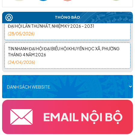
THÁNG NĂM, NHIỀU HKH CẤP XÃ ĐÃ TỔ CHỨC THÀNH CÔNG
THÔNG BÁO
ĐẠI HỘI LẦN THỨ NHẤT, NHIỆM KỲ 2026 - 2031
(28/05/2026)
TIN NHANH ĐẠI HỘI ĐẠI BIỂU HỘI KHUYẾN HỌC XÃ, PHƯỜNG
THÁNG 4 NĂM 2026
(24/04/2026)
ĐẠI HỘI ĐẠI BIỂU HỘI KHUYẾN HỌC XÃ CƯ M'GAR LẦN THỨ I,
NHIỆM KỲ 2026–2031 THÀNH CÔNG TỐT ĐẸP
(09/04/2026)
NHÀ GIÁO HÀ NGỌC ĐÀO SUỐT ĐỜI HY SINH, CỐNG HIẾN VÀ
TẬN TỤY VỚI SỰ NGHIỆP ‘TRÔNG NGƯỜI” ĐÃ ĐI XA MÃI
(03/04/2026)
ĐẠI HỘI ĐẠI BIỂU HỘI KHUYẾN HỌC XÃ HÒA MỸ LẦN THỨ I,