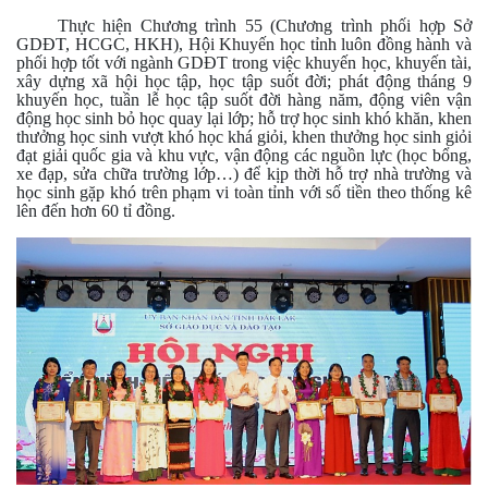
Thực hiện Chương trình 55 (Chương trình phối hợp Sở
GDĐT, HCGC, HKH), Hội Khuyến học tỉnh luôn đồng hành và
phối hợp tốt với ngành GDĐT trong việc khuyến học, khuyến tài,
xây dựng xã hội học tập, học tập suốt đời; phát động tháng 9
khuyến học, tuần lễ học tập suốt đời hàng năm, động viên vận
động học sinh bỏ học quay lại lớp; hỗ trợ học sinh khó khăn, khen
thưởng học sinh vượt khó học khá giỏi, khen thưởng học sinh giỏi
đạt giải quốc gia và khu vực, vận động các nguồn lực (học bổng,
xe đạp, sửa chữa trường lớp…) để kịp thời hỗ trợ nhà trường và
học sinh gặp khó trên phạm vi toàn tỉnh với số tiền theo thống kê
lên đến hơn 60 tỉ đồng.