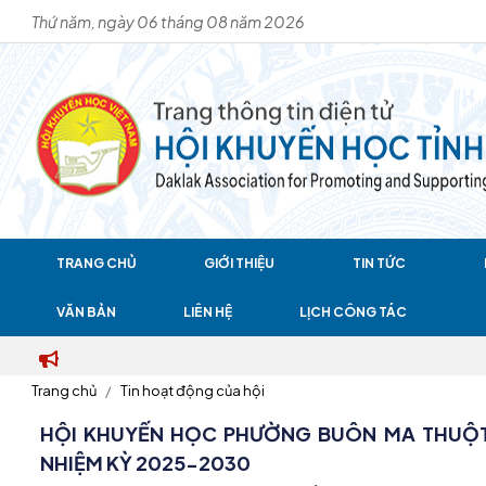
Thứ năm, ngày 06 tháng 08 năm 2026
TRANG CHỦ
GIỚI THIỆU
TIN TỨC
VĂN BẢN
LIÊN HỆ
LỊCH CÔNG TÁC
Trang chủ
Tin hoạt động của hội
HỘI KHUYẾN HỌC PHƯỜNG BUÔN MA THUỘT 
NHIỆM KỲ 2025-2030