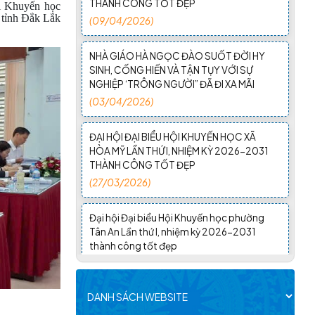
i Khuyến học
NGHIỆP ‘TRÔNG NGƯỜI” ĐÃ ĐI XA MÃI
 tỉnh Đắk Lắk
(03/04/2026)
ĐẠI HỘI ĐẠI BIỂU HỘI KHUYẾN HỌC XÃ
HÒA MỸ LẦN THỨ I, NHIỆM KỲ 2026-2031
THÀNH CÔNG TỐT ĐẸP
(27/03/2026)
Đại hội Đại biểu Hội Khuyến học phường
Tân An Lần thứ I, nhiệm kỳ 2026-2031
thành công tốt đẹp
(25/03/2026)
Đại hội Đại biểu Hội Khuyến học xã Ea Rốk
lần thứ nhất, nhiệm kỳ 2026-2031 thành
công tốt đẹp
(24/03/2026)
HỘI KHUYẾN HỌC TỈNH TỔ CHỨC HỘI