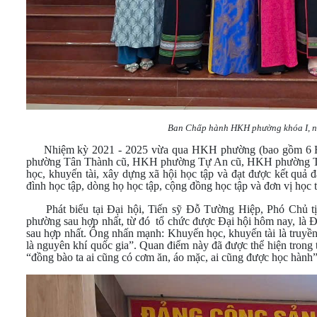
Ban Chấp hành HKH phường khóa I, nh
Nhiệm kỳ 2021 - 2025 vừa qua HKH phường (bao gồm 6 H
phường Tân Thành cũ, HKH phường Tự An cũ, HKH phường Tân
học, khuyến tài, xây dựng xã hội học tập và đạt được kết quả đ
đình học tập, dòng họ học tập, cộng đồng học tập và đơn vị học
Phát biểu tại Đại hội, Tiến sỹ Đỗ Tường Hiệp, Phó Chủ t
phường sau hợp nhất, từ đó tổ chức được Đại hội hôm nay, là
sau hợp nhất. Ông nhấn mạnh: Khuyến học, khuyến tài là truyền t
là nguyên khí quốc gia”. Quan điểm này đã được thể hiện tron
“đồng bào ta ai cũng có cơm ăn, áo mặc, ai cũng được học hành