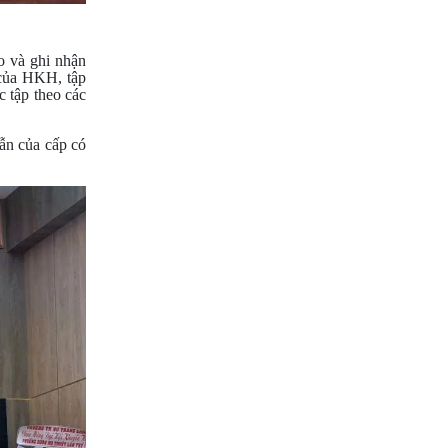
 và ghi nhận
 của HKH, tập
c tập theo các
ẫn của cấp có