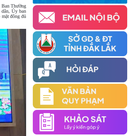
NGHỊ LẦN THỨ HAI VỀ CÔNG TÁC KHUYẾN
n Ban Thường
HỌC ĐẦU NĂM 2026 THÀNH CÔNG TỐT
 dân, Ủy ban
ĐẸP
 mặt đông đủ
(19/03/2026)
TỔ CHỨC THÀNH CÔNG HỘI NGHỊ
KHUYẾN HỌC VÀ TRAO HỌC BỔNG ĐẦU
NĂM 2026 KHU VỰC PHÍA ĐÔNG TỈNH
(06/03/2026)
ĐẠI HỘI ĐẠI BIỂU HỘI KHUYẾN HỌC TỈNH
ĐẮK LẮK LẦN THỨ I, NHIỆM KỲ 2026 – 2031
ĐÃ THÀNH CÔNG RẤT TỐT ĐẸP
(22/06/2026)
THÁNG NĂM, NHIỀU HKH CẤP XÃ ĐÃ TỔ
CHỨC THÀNH CÔNG ĐẠI HỘI LẦN THỨ
NHẤT, NHIỆM KỲ 2026 - 2031
(28/05/2026)