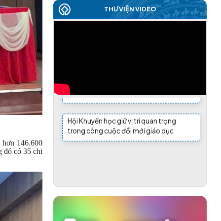
THƯ VIỆN VIDEO
TIN NHANH ĐẠI HỘI ĐẠI BIỂU HỘI KHUYẾN
HỌC XÃ, PHƯỜNG THÁNG 4 NĂM 2026
(24/04/2026)
ĐẠI HỘI ĐẠI BIỂU HỘI KHUYẾN HỌC XÃ CƯ
M'GAR LẦN THỨ I, NHIỆM KỲ 2026–2031
Hội Khuyến học giữ vị trí quan trọng
THÀNH CÔNG TỐT ĐẸP
trong công cuộc đổi mới giáo dục
(09/04/2026)
Hội Khuyến học giữ vị trí quan trọng
NHÀ GIÁO HÀ NGỌC ĐÀO SUỐT ĐỜI HY
trong công cuộc đổi mới giáo dục
SINH, CỐNG HIẾN VÀ TẬN TỤY VỚI SỰ
NGHIỆP ‘TRÔNG NGƯỜI” ĐÃ ĐI XA MÃI
 hơn 146.600
(03/04/2026)
 đó có 35 chi
ĐẠI HỘI ĐẠI BIỂU HỘI KHUYẾN HỌC XÃ
HÒA MỸ LẦN THỨ I, NHIỆM KỲ 2026-2031
THÀNH CÔNG TỐT ĐẸP
(27/03/2026)