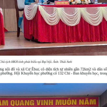
hủ tịch HKH tỉnh phát biểu tại Đại hội. Ảnh: Thái Anh
nội đô và xã Cư Êbur, có diện tích tự nhiên gần 72km2 và dân số
ố phường. Hội Khuyến học phường có 132 Chi - Ban khuyến học, trong