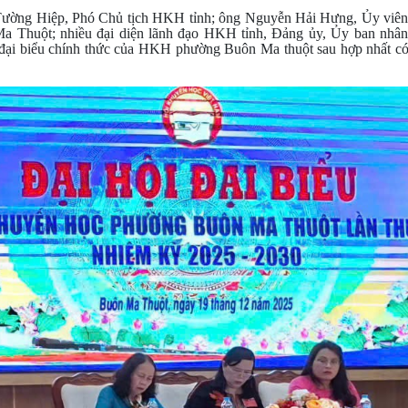
 Tường Hiệp, Phó Chủ tịch HKH tỉnh; ông Nguyễn Hải Hưng, Ủy viê
a Thuột; nhiều đại diện lãnh đạo HKH tỉnh, Đảng ủy, Ủy ban nhân
i biểu chính thức của HKH phường Buôn Ma thuột sau hợp nhất có