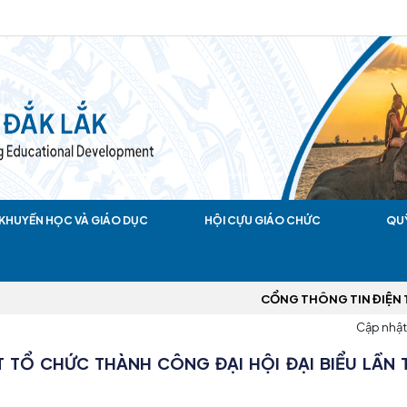
KHUYẾN HỌC VÀ GIÁO DỤC
HỘI CỰU GIÁO CHỨC
QU
CỔNG THÔNG TIN ĐIỆN TỬ HỘI KHUYẾN HỌC TỈNH ĐẮK 
Cập nhật 
TỔ CHỨC THÀNH CÔNG ĐẠI HỘI ĐẠI BIỂU LẦN 