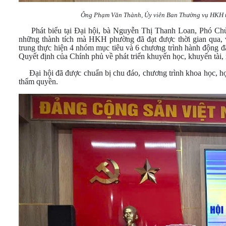
Ông Phạm Văn Thành, Ủy viên Ban Thường vụ HKH tỉ
Phát biểu tại Đại hội, bà Nguyễn Thị Thanh Loan, Phó Ch
những thành tích mà HKH phường đã đạt được thời gian qua, 
trung thực hiện 4 nhóm mục tiêu và 6 chương trình hành động đã 
Quyết định của Chính phủ về phát triển khuyến học, khuyến tài,
Đại hội đã được chuẩn bị chu đáo, chương trình khoa học, hợp
thẩm quyền.