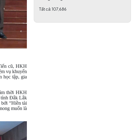
(06/03/2026)
Tất cả:
107,686
iến cũ, HKH
ệm vụ khuyến
n học tập, gia
lâm thời HKH
 tỉnh Đắk Lắk
 bởi “Hiền tài
 mong muốn là