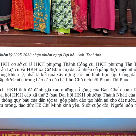
iệm kỳ 2025-2030 nhận nhiệm vụ tại Đại hội. Ảnh: Thái Anh
KH cơ sở cũ là HKH phường Thành Công cũ, HKH phường Tân T
 Lợi cũ và HKH xã Cư Êbur cũ) đã có nhiều cố gắng thực hiện nhi
áng khích lệ, nhất là kết quả xây dựng các mô hình học tập: Công dâ
 tập được nêu trong báo cáo của bà Phó Chủ tịch hội Phạm Thị Phúc.
ịch HKH tỉnh đã đánh giá cao những cố gắng của Ban Chấp hành 
 Đại hội HKH cấp xã thứ 2 (sau Đại hội HKH phường Thành Nhất) của
hống quý báu của dân tộc ta, góp phần đào tạo hiền tài cho đất nước,
g tư tưởng, đạo đức Hồ Chí Minh kính yêu. Suốt cuộc đời, Người luôn
”.